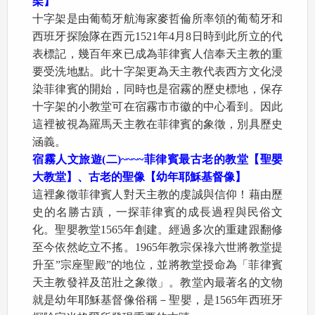
架】
十字架是由葡萄牙航海家麥哲倫所率領的葡萄牙和
西班牙探險隊在西元1521年4月8日時到此所立的代
表標記，幾百年來已成為菲律賓人信奉天主教的重
要受洗地點。此十字架更為天主教代表西方文化浸
染菲律賓的開始，同時也是宿霧的歷史標地，保存
十字架的小教堂可在宿霧市市徽的中心看到。因此
這裡被視為羅馬天主教在菲律賓的象徵，別具歷史
涵義。
宿霧人文旅遊
(
二
)~~~~
菲律賓最古老的教堂【聖嬰
大教堂】、古老的聖像【幼年耶穌基督像】
這裡象徵菲律賓人對天主教的虔誠與信仰！藉由歷
史的名勝古蹟，一探菲律賓的成長過程與民俗文
化。聖嬰教堂1565年創建。經過多次的重建跟翻修
至今依然屹立不搖。1965年教宗保祿六世將教堂提
升至”宗座聖殿”的地位，並將教堂授命為「菲律賓
天主教發祥及茁壯之象徵」。教堂內最著名的文物
就是幼年耶穌基督像俗稱－聖嬰，是1565年西班牙