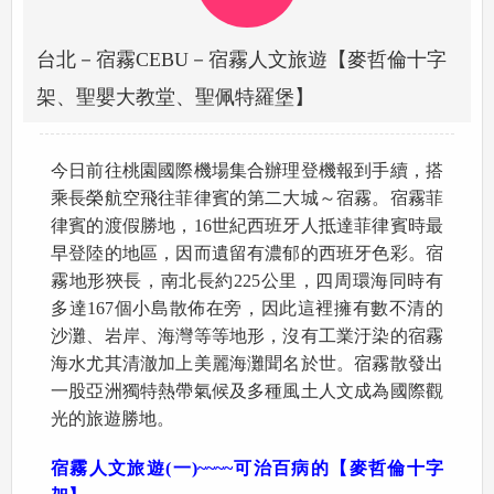
台北－宿霧CEBU－宿霧人文旅遊【麥哲倫十字
架、聖嬰大教堂、聖佩特羅堡】
今日前往桃園國際機場集合辦理登機報到手續，搭
乘長榮航空飛往菲律賓的第二大城～宿霧。宿霧菲
律賓的渡假勝地，16世紀西班牙人抵達菲律賓時最
早登陸的地區，因而遺留有濃郁的西班牙色彩。宿
霧地形狹長，南北長約225公里，四周環海同時有
多達167個小島散佈在旁，因此這裡擁有數不清的
沙灘、岩岸、海灣等等地形，沒有工業汙染的宿霧
海水尤其清澈加上美麗海灘聞名於世。宿霧散發出
一股亞洲獨特熱帶氣候及多種風土人文成為國際觀
光的旅遊勝地。
宿霧人文旅遊
(
一
)~~~~
可治百病的【麥哲倫十字