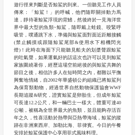
遊行徑來判斷是否鯨鯊的到來。一但聽見工作人員
傳來：「鯨鯊！」的呼喊，他們隨即關掉動力馬
達，靜待著鯨鯊浮現的背鰭，然後終於一見海洋世
界中最大型的魚類~鯨鯊，隨即戴上蛙鏡、咬緊呼
吸管，噗通跳下水，準備與鯨鯊面對面近距離接觸
(禁止觸摸或跟隨鯨鯊尾部&使用水下相機閃光
燈)！此時在海面下只能聽見船夫的划槳聲跟鯨鯊
的吐氣聲，如果運氣好的話這次也許可以見到鯨鯊
家族圍繞著你，經歷這場空前絕後的與鯨鯊共舞的
節目之後，相信許多人在短時間之內，都難以平撫
興奮地情緒，自2002年華盛頓公約組織已將鯨鯊列
為保育類動物，經過世界自然動物保護協會WWF
長期追蹤&研究，證實鯨鯊是卵胎生，但成年鯨鯊
可長達12.2公尺，和一輛巴士一樣大，體重可達40
公噸，被稱為全世界最大的魚類，並且能夠存活百
年之久，性喜活動於熱帶與亞熱帶海域，鯨鯊的蹤
跡在非洲東西岸、加勒比海、菲律賓。今日的午餐
安排於鯨鯊保護中心享用菲式風味料理。