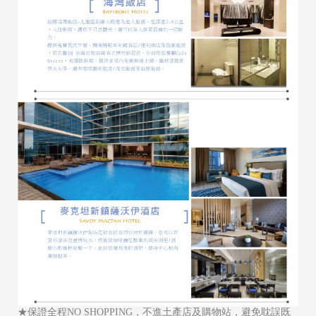
★保證全程NO SHOPPING，不進土產店及購物站，避免耽誤既