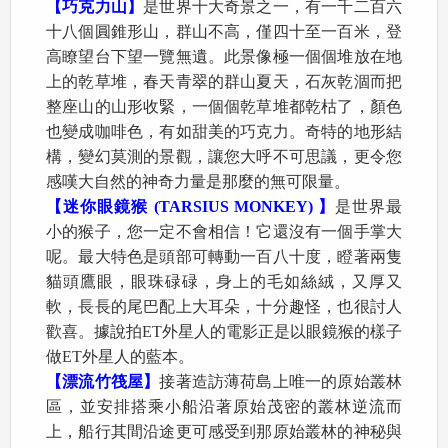
【巧克力山】
是世界十大奇景之一，有一千二百六
十八個圓錐形山，群山不高，僅四十至一百米，登
高瞭望台下望一覽無遺。此景像極一個個堆放在地
上的乾草堆，春天青翠的群山夏天，石灰乾涸而把
整座山的山形收緊，一個個乾草堆都乾枯了，顏色
也變成咖啡色，有如甜美的巧克力。奇特的地形結
構，變幻莫測的景觀，讓您大呼不可思議，更令您
感嘆大自然的神奇力量是那麼的無可限量。
【迷你眼鏡猴 (TARSIUS MONKEY) 】
是世界最
小的猴子，您一定不會相信！它還沒有一個手掌大
呢。最大特色是頭部可轉動一百八十度，瞪著兩隻
貓頭鷹眼，眼珠碌碌，身上的毛如絲絨，又厚又
軟，長長的尾巴配上大耳朵，十分趣怪，也很討人
歡喜。據說拍ET外星人的電影正是以眼鏡猴的樣子
做ET外星人的藍本。
【漂流竹筏屋】
接著造訪薄荷島上唯一的原始叢林
區，並安排搭乘小船沿著原始茂密的叢林逆流而
上，船行其間沿途更可感受到那原始叢林的神秘與