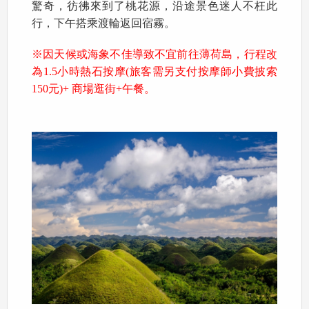
驚奇，彷彿來到了桃花源，沿途景色迷人不枉此
行，下午搭乘渡輪返回宿霧。
※因天候或海象不佳導致不宜前往薄荷島，行程改
為1.5小時熱石按摩(旅客需另支付按摩師小費披索
150元)+ 商場逛街+午餐。