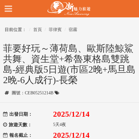
目前位置：
首頁
菲律賓
宿霧
菲要好玩～薄荷島、歐斯陸鯨鯊
共舞、資生堂+希魯東格島雙跳
島-經典版5日遊(市區2晚+馬旦島
2晚-6人成行)-長榮
團號：CEB05251214B
2025/12/14
出發日期：
旅遊天數：
5天4夜
2025/12/14
報名截止：