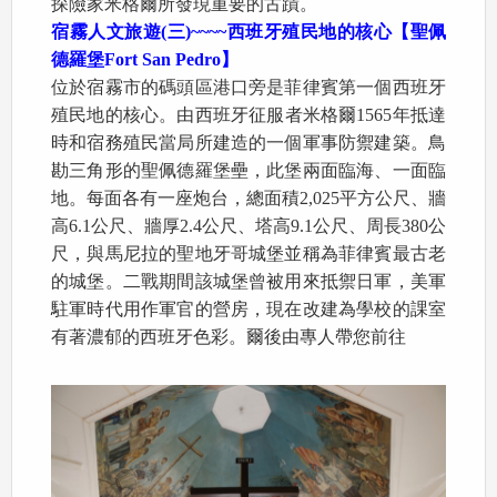
探險家米格爾所發現重要的古蹟。
宿霧人文旅遊
(
三
)~~~~
西班牙殖民地的核心【聖佩
德羅堡
Fort San Pedro
】
位於宿霧市的碼頭區港口旁是菲律賓第一個西班牙
殖民地的核心。由西班牙征服者米格爾1565年抵達
時和宿務殖民當局所建造的一個軍事防禦建築。鳥
勘三角形的聖佩德羅堡壘，此堡兩面臨海、一面臨
地。每面各有一座炮台，總面積2,025平方公尺、牆
高6.1公尺、牆厚2.4公尺、塔高9.1公尺、周長380公
尺，與馬尼拉的聖地牙哥城堡並稱為菲律賓最古老
的城堡。二戰期間該城堡曾被用來抵禦日軍，美軍
駐軍時代用作軍官的營房，現在改建為學校的課室
有著濃郁的西班牙色彩。爾後由專人帶您前往