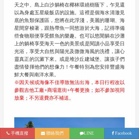
天之中、島上白沙躺椅在椰林環繞樹蔭下，乍見還
以為身處五星級飯店的設施。這裡是個海水清澈見
底的魚類保護區，您將在此浮淺，美麗的珊瑚、海
星間穿梭著，跟熱帶魚一同悠游於大海，記得準備
些食物順便享受餵魚的樂趣。也可以悠閒躺在沙灘
上的躺椅享受海天一色的美景或是閱讀小品享受日
光浴，享受大自然與陽光及微微海風的洗禮，讓心
靈真正的沉澱下來。或是堆沙丘建城堡、讓孩子們
盡情發揮他們的想像力！午餐特別為您安排豐盛海
鮮大餐與南洋水果。
※因天候或海像不佳導致無法出海，本日行程改以
參觀吉他工廠+商場逛街+午餐更換；如不參加視同
放棄；不另退費亦不補送。
手機直撥
聯絡我們
LINE
Facebook