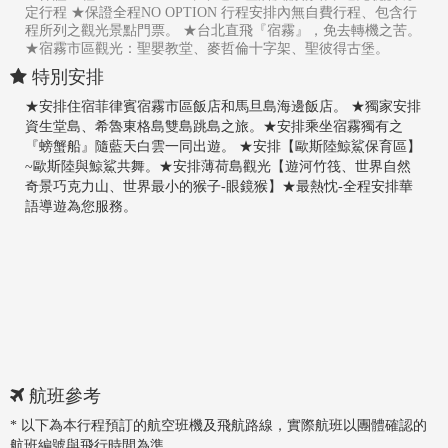
定行程 ★保證全程NO OPTION 行程安排內無自費行程、包含行
程所列之觀光景點門票。 ★台北直飛『宿霧』，免去轉機之苦。
★宿霧市區觀光：聖嬰教堂、麥哲倫十字架、聖彼得古堡。
特別安排
★安排住宿菲律賓宿霧市區飯店和馬旦島海邊飯店。
★獨家安排
資生堂島、希魯東格島雙島跳島之旅。
★安排乘坐宿霧獨有之
『螃蟹船』隨藍天白雲一同出遊。
★安排【歐斯陸鯨鯊保育區】
~歐斯陸與鯨鯊共舞。
★安排薄荷島觀光【遊河竹筏、世界自然
奇景巧克力山、世界最小的猴子-眼鏡猴】
★最熱忱-全程安排華
語導遊為您服務。
航班參考
* 以下為本行程預訂的航空班機及飛航路線，實際航班以團體確認的
航班編號與飛行時間為準。