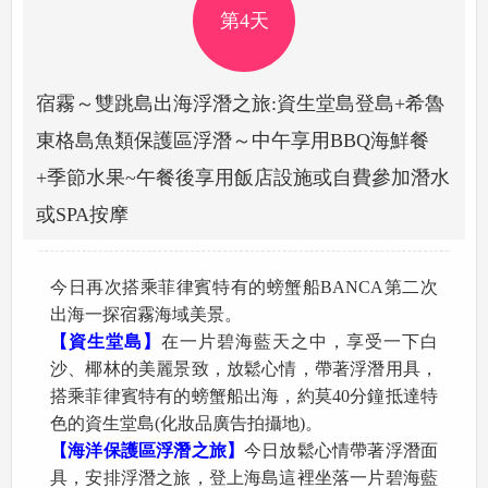
第4天
宿霧～雙跳島出海浮潛之旅:資生堂島登島+希魯
東格島魚類保護區浮潛～中午享用BBQ海鮮餐
+季節水果~午餐後享用飯店設施或自費參加潛水
或SPA按摩
今日再次搭乘菲律賓特有的螃蟹船BANCA第二次
出海一探宿霧海域美景。
【資生堂島】
在一片碧海藍天之中，享受一下白
沙、椰林的美麗景致，放鬆心情，帶著浮潛用具，
搭乘菲律賓特有的螃蟹船出海，約莫40分鐘抵達特
色的資生堂島(化妝品廣告拍攝地)。
【海洋保護區浮潛之旅】
今日放鬆心情帶著浮潛面
具，安排浮潛之旅
，登上海島這裡坐落一片碧海藍