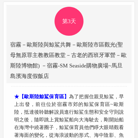
第3天
宿霧－歐斯陸與鯨鯊共舞－歐斯陸市區觀光(聖
母無原罪主教教區教堂－古老的西班牙軍營－歐
斯陸博物館) －宿霧-SM Seaside購物廣場~馬旦
島濱海度假飯店
★【歐斯陸鯨鯊保育區】
為了把握住親見鯨鯊，早
上出發，前往位於宿霧市郊的鯨鯊保育區~歐斯
陸，抵達後聆聽解說員進行鯨鯊生態和安全守則說
明之後，隨即跳上賞鯨鯊船向大海駛去，剛開始船
在海灣中繞著圈子，鯨鯊保育員他們睜大眼睛觀看
著海面的變化，從海浪波動的形式、海中陰影、魚