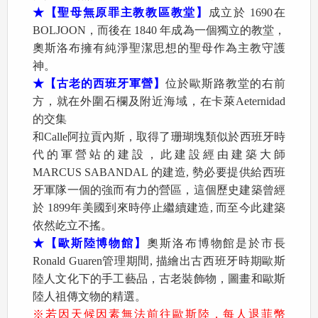
★【聖母無原罪主教教區教堂】
成立於 1690在
BOLJOON，而後在 1840 年成為一個獨立的教堂，
奧斯洛布擁有純淨聖潔思想的聖母作為主教守護
神。
★【古老的西班牙軍營】
位於歐斯路教堂的右前
方，就在外圍石欄及附近海域，在卡萊Aeternidad
的交集
和Calle阿拉貢內斯，取得了珊瑚塊類似於西班牙時
代的軍營站的建設，此建設經由建築大師
MARCUS SABANDAL 的建造, 勢必要提供給西班
牙軍隊一個的強而有力的營區，這個歷史建築曾經
於 1899年美國到來時停止繼續建造, 而至今此建築
依然屹立不搖。
★【歐斯陸博物館】
奧斯洛布博物館是於市長
Ronald Guaren管理期間, 描繪出古西班牙時期歐斯
陸人文化下的手工藝品，古老裝飾物，圖畫和歐斯
陸人祖傳文物的精選。
※若因天候因素無法前往歐斯陸，每人退菲幣