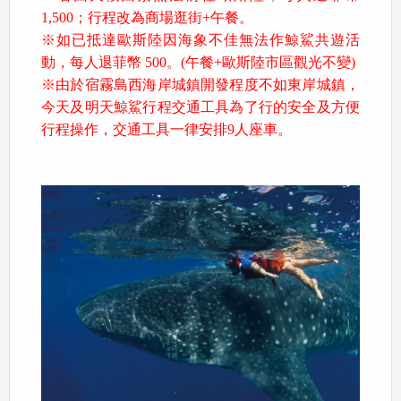
1,500；行程改為商場逛街+午餐。
※如已抵達歐斯陸因海象不佳無法作鯨鯊共遊活
動，每人退菲幣 500。(午餐+歐斯陸市區觀光不變)
※由於宿霧島西海岸城鎮開發程度不如東岸城鎮，
今天及明天鯨鯊行程交通工具為了行的安全及方便
行程操作，交通工具一律安排9人座車。