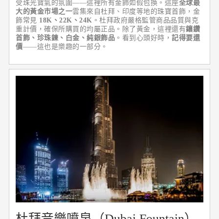
受珠光寶氣的氛圍——這裡所有金飾如假包換。這座
全球最
大的黃金市場之一
雲集來自杜拜、印度等地的珠寶首飾，金
飾常見
18K、22K、24K
。杜拜政府嚴格監管商品品質與克
重計價，確保所購買的均屬正品。除了黃金，這裡還有
鑲鑽
首飾、珍珠鍊、白金、純銀飾品
。看到心頭好時，
記得要還
價
——這也是樂趣的一部分。
杜拜音樂噴泉（Dubai Fountain）