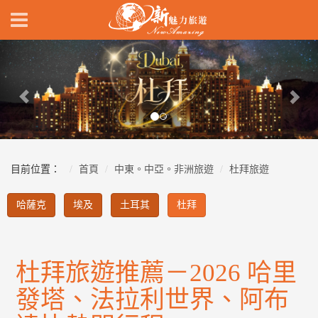
Previous
Nex
目前位置：
首頁
中東。中亞。非洲旅遊
杜拜旅遊
哈薩克
埃及
土耳其
杜拜
杜拜旅遊推薦－2026 哈里
發塔、法拉利世界、阿布