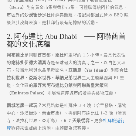
（Deira）
則有黃金市集與香料市集，可體驗傳統阿拉伯氣息。
市區外的
沙漠衝沙
是杜拜經典體驗，搭配貝都因式營地 BBQ 晚
餐與肚皮舞表演，是杜拜行最有記憶點的活動。
2. 阿布達比 Abu Dhabi ── 阿聯酋首
都的文化底蘊
阿布達比
是阿聯酋首都，距杜拜車程約 1.5 小時。最具代表性
的
謝赫扎伊德大清真寺
是全球最大的清真寺之一，以白色大理
石、波斯地毯與水晶吊燈聞名。
亞斯島（Yas Island）
則集合
法
拉利世界、亞斯水世界、華納兄弟世界
三大主題樂園與 F1 賽
道。文化區的
羅浮宮阿布達比分館
與
阿聯酋皇宮飯店
（Emirates Palace）
則展現這座城市的奢華與藝術底蘊。
兩城怎麼一起玩？
常見路線是杜拜住 3–4 晚（哈里發塔、購物
中心、沙漠衝沙、黃金市集）、再到阿布達比住 1–2 晚（清真
寺、法拉利世界、亞斯島），
6–7 天最從容
。更多
杜拜旅遊行
程
歡迎來電或線上諮詢，由顧問為您客製。