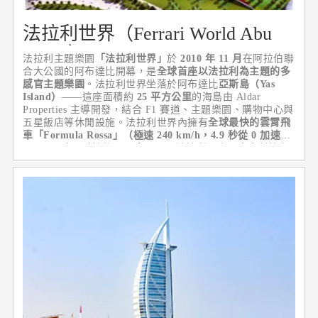
法拉利世界（Ferrari World Abu
Dhabi）
法拉利主題樂園
「法拉利世界」
於
2010 年 11 月
在阿拉伯聯
合大公國的阿布達比開幕，是
全球首座以法拉利為主題的多
感官主題樂園
。法拉利世界坐落於阿布達比
亞斯島（Yas
Island）
——這座面積約
25 平方公里
的海島由 Aldar
Properties 主導開發，結合 F1 賽道、主題樂園、購物中心與
五星飯店等休閒設施。法拉利世界內擁有
全球最快的雲霄飛
車「Formula Rossa」（極速 240 km/h，4.9 秒從 0 加速到
240 km/h）
，並透過 20 多項展示法拉利歷史、賽車科技與
賽道模擬的互動體驗，是車迷必訪的朝聖地。