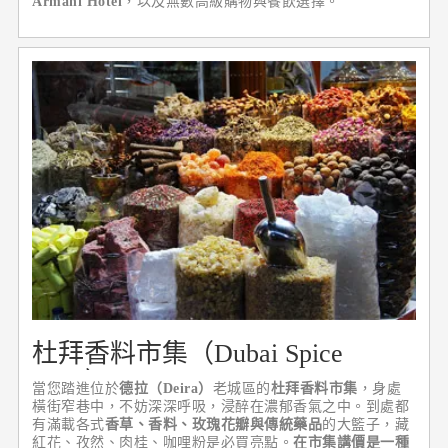
Armani Hotel
，以及無數高級購物與餐飲選擇。
杜拜香料市集（Dubai Spice
Souk）
當您踏進位於
德拉（Deira）
老城區的
杜拜香料市集
，身處
橫街窄巷中，不妨深深呼吸，浸醉在濃郁香氣之中。到處都
有滿載各式
香草、香料、玫瑰花瓣與傳統藥品
的大籃子，藏
紅花、孜然、肉桂、咖哩粉是必買亮點。
在市集講價是一種