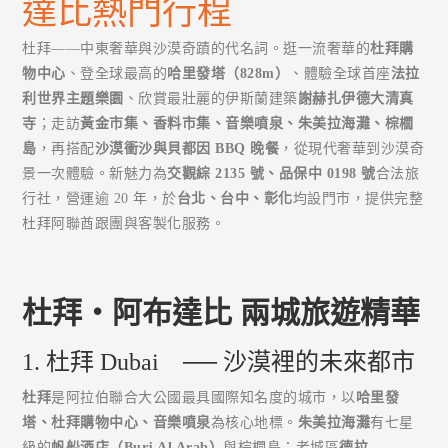
達比熱門行程
杜拜——中東奢華與沙漠奇蹟的代名詞。逛一流奢華的
杜拜購
物中心
、登全球最高的
哈里發塔（828m）
、體驗全球首座
法拉
利世界主題樂園
、欣賞最壯麗的伊斯蘭建築
謝赫扎伊德大清真
寺
；走訪
黃金市集、香料市集、音樂噴泉、朱美拉海灘、棕櫚
島
，再搭配
沙漠衝沙與貝都因 BBQ 晚餐
，從現代奢華到沙漠奇
景一次體驗。新魅力為
交觀綜 2135 號、品保中 0198 號
合法旅
行社，營運逾 20 年，於
台北、台中、彰化
均設門市，提供完整
杜拜阿聯酋跟團與客製化服務。
杜拜‧阿布達比 兩城旅遊精華
1. 杜拜 Dubai ── 沙漠裡的未來都市
杜拜
是阿拉伯聯合大公國最具國際知名度的城市，以
哈里發
塔、杜拜購物中心、音樂噴泉
為核心地標。
朱美拉海灘
有七星
級的
帆船酒店（Burj Al Arab）
與棕櫚島；老城區
德拉