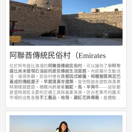
阿聯酋傳統民俗村（Emirates
Heritage Village）
位於阿布達比海濱的
阿聯酋傳統民俗村
，可以讓你了解
阿布
達比尚未發現石油前的居民傳統生活面貌
。內部展示生動活
潑，值得參觀。民俗村裡有
貝都因式帳篷、棕櫚樹葉與泥巴
蓋成的傳統屋子、早期清真寺建築
，皆仿照過去遊牧與漁業
時期樣貌建造。柵欄內飼養著
駱駝、馬、羊與牛
——這些都
是當時居民主要的交通工具與畜產來源。仿古老集市的露天
市場則出售各種
手工藝品、地毯、藏紅花與椰棗
，是體驗傳
統阿聯酋文化的好去處。