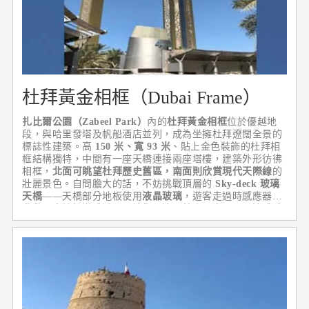
杜拜黃金相框（Dubai Frame）
扎比爾公園（Zabeel Park）
內的
杜拜黃金相框
位於優越地
段，與哈里發塔及帆船酒店並列，成為坐擁杜拜遼闊全景的
標誌性建築。高
150 米、寬 93 米
、貼上金色裝飾的杜拜相
框結構獨特，中間有一座天橋連接兩座塔樓，建築外形彷彿
相框，
北面可眺望杜拜歷史舊區，南面則欣賞現代天際線
的
壯麗景色。自問膽大的話，不妨挑戰頂層的
Sky-deck 玻璃
天橋
——天橋部分地板使用
液晶玻璃
，遊客走過時感應器會
啟動，令地板變成透明，讓您一邊盯著腳下市景，一邊體驗
在半空中行走的感覺。