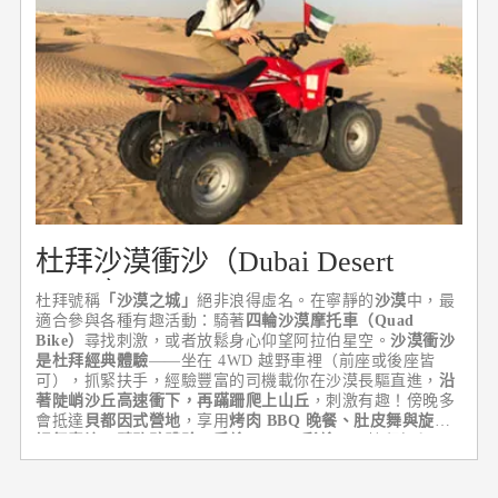
杜拜沙漠衝沙（Dubai Desert
Safari）
杜拜號稱
「沙漠之城」
絕非浪得虛名。在寧靜的
沙漠
中，最
適合參與各種有趣活動：騎著
四輪沙漠摩托車（Quad
Bike）
尋找刺激，或者放鬆身心仰望阿拉伯星空。
沙漠衝沙
是杜拜經典體驗
——坐在 4WD 越野車裡（前座或後座皆
可），抓緊扶手，經驗豐富的司機載你在沙漠長驅直進，
沿
著陡峭沙丘高速衝下，再蹣跚爬上山丘
，刺激有趣！傍晚多
會抵達
貝都因式營地
，享用
烤肉 BBQ 晚餐、肚皮舞與旋轉
裙舞表演、騎駱駝體驗、手繪 Henna 彩繪
，是杜拜行程最
具記憶點的活動之一。