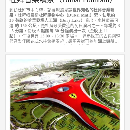
到訪杜拜市中心時，記得親臨見證
世界知名的杜拜音樂噴
泉
。杜拜噴泉從
杜拜購物中心（Dubai Mall）旁、佔地約
30 英畝的哈里發塔人工湖（Burj Lake）
噴出，水柱最高可
達
約 150 公尺
，是杜拜最受歡迎的免費演出之一。
每場約 3
–5 分鐘
，傍晚
6 點起每 30 分鐘演出一次（至晚上 11
點）
，午後另有 13:00、13:30 兩場。一連串悅耳的古典與現
代音樂伴隨花式水柱悠揚奏起；想更震撼可參加
湖上遊船
（Dubai Fountain Lake Ride）
近距離觀賞。