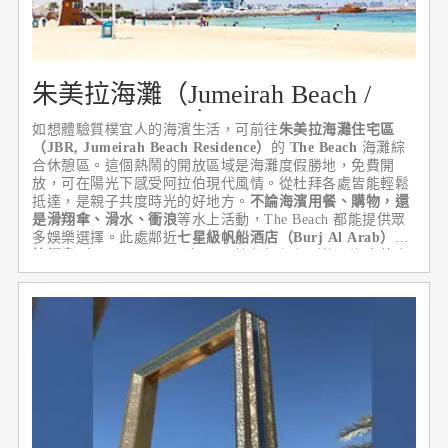
朱美拉海灘（Jumeirah Beach /
JBR The Beach）
如想體驗質樸宜人的海濱生活，可前往
朱美拉海灘住宅區
（JBR, Jumeirah Beach Residence）
的
The Beach
海灘綜
合休憩區。這個熱鬧的開放區域是海灘度假勝地，免費開
放，可在陽光下感受阿拉伯現代風情。從杜拜各處皆能輕鬆
抵達，是親子共度時光的好地方。
不論海濱用餐、購物，還
是滑翔傘、滑水、衝浪
等水上活動，The Beach 都能提供眾
多娛樂選擇。此處鄰近
七星級帆船酒店（Burj Al Arab）
與
棕櫚島（Palm Jumeirah）
，是杜拜行程必到的西海岸黃金
地段。