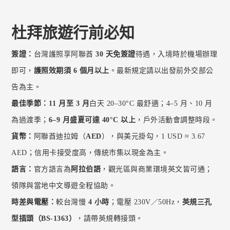
杜拜旅遊行前必知
簽證：
台灣護照享阿聯酋
30 天免簽證
待遇，入境時於機場辦理
即可，
護照效期須 6 個月以上
。最新規定請以出發前外交部公
告為主。
最佳季節：
11 月至 3 月
白天 20–30°C 最舒適；4–5 月、10 月
為過渡季；
6–9 月盛夏可達 40°C 以上
，戶外活動會調整時段。
貨幣：
阿聯酋迪拉姆（
AED
），與美元掛勾，1 USD ≈ 3.67
AED；信用卡接受度高，傳統市集以現金為主。
語言：
官方語言為
阿拉伯語
，觀光區與商業環境英文皆可通；
領隊與當地中文導遊全程協助。
時差與電壓：
較台灣慢
4 小時
；電壓 230V／50Hz，
英規三孔
型插頭（BS-1363）
，請帶英規轉接頭。