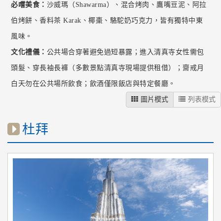
必嚐美食：
沙威瑪（Shawarma）、混合烤肉、鷹嘴豆泥、阿拉
伯烤餅、香料茶 Karak、椰棗、駱駝奶巧克力，皆有獨特中東
風味。
文化禮儀：
公共場合穿著避免過短暴露；進入清真寺女性需包
頭髮、穿長袖長褲（多數景點清真寺現場提供租借）；齋戒月
白天勿在公共場所飲食；飲酒僅限飯店與特定餐廳。
圖片模式
列表模式
杜拜