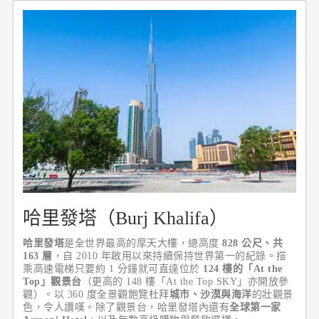
哈里發塔（Burj Khalifa）
哈里發塔
是全世界最高的摩天大樓，總高度
828 公尺、共
163 層
，自 2010 年啟用以來持續保持世界第一的紀錄。搭
乘高速電梯只要約 1 分鐘就可直達位於
124 樓的「At the
Top」觀景台
（更高的 148 樓「At the Top SKY」亦開放參
觀）。以 360 度全景觀飽覽杜拜
城市、沙漠與海洋
的壯觀景
色，令人讚嘆。除了觀景台，哈里發塔內還有
全球第一家