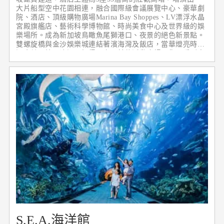
大片船型空中花園相連，融合國際級會議展覽中心、豪華劇
院、酒店、頂級購物廣場Marina Bay Shoppes、LV漂浮水晶
宮殿旗艦店、藝術科學博物館、時尚美食中心及世界級的娛
樂場所。成為新加坡鳥瞰魚尾獅港口、夜景的絕色新景點。
雙螺旋橋與金沙娛樂城連結著濱海灣及飯店，當華燈亮時，
漫步其間煞是浪漫。記得一定要前往活動廣場，您可看到令
人驚嘆的城市天際景觀，美不勝收。
S.E.A.海洋館