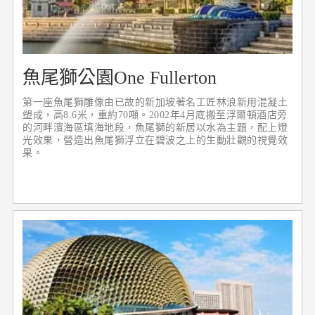
魚尾獅公園One Fullerton
第一座魚尾獅雕像由已故的新加坡著名工匠林浪新用混凝土
塑成，高8.6米，重約70噸。2002年4月底搬至浮爾頓酒店旁
的河畔濱海區填海地段，魚尾獅的新居以水為主題，配上燈
光效果，營造出魚尾獅浮立在碧波之上的生動壯觀的視覺效
果。