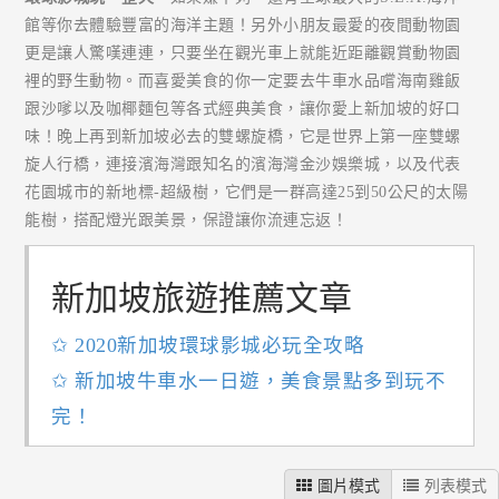
館等你去體驗豐富的海洋主題！另外小朋友最愛的夜間動物園
更是讓人驚嘆連連，只要坐在觀光車上就能近距離觀賞動物園
裡的野生動物。而喜愛美食的你一定要去牛車水品嚐海南雞飯
跟沙嗲以及咖椰麵包等各式經典美食，讓你愛上新加坡的好口
味！晚上再到新加坡必去的雙螺旋橋，它是世界上第一座雙螺
旋人行橋，連接濱海灣跟知名的濱海灣金沙娛樂城，以及代表
花園城市的新地標-超級樹，它們是一群高達25到50公尺的太陽
能樹，搭配燈光跟美景，保證讓你流連忘返！
新加坡旅遊推薦文章
✩ 2020新加坡環球影城必玩全攻略
✩ 新加坡牛車水一日遊，美食景點多到玩不
完！
圖片模式
列表模式