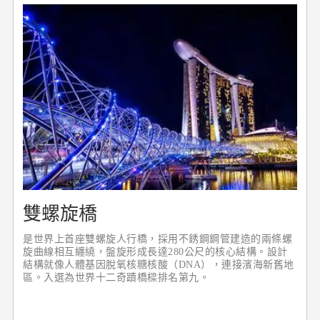
雙螺旋橋
是世界上首座雙螺旋人行橋，採用不銹鋼鋼管建造的兩條螺
旋曲線相互纏繞，盤旋形成長達280公尺的核心結構。設計
結構就像人體基因脫氧核糖核酸（DNA），連接濱海新舊地
區。入選為世界十二奇蹟橋樑排名第九。