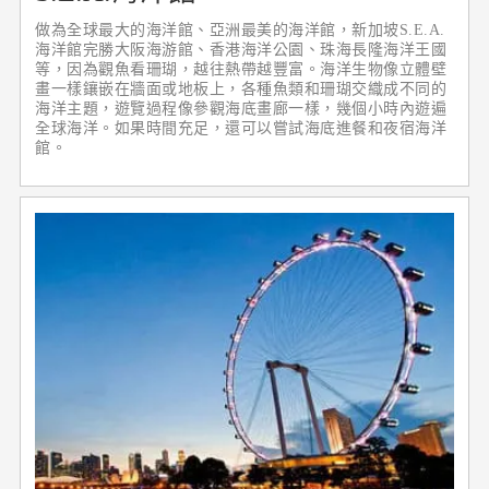
做為全球最大的海洋館、亞洲最美的海洋館，新加坡S.E.A.
海洋館完勝大阪海游館、香港海洋公園、珠海長隆海洋王國
等，因為觀魚看珊瑚，越往熱帶越豐富。海洋生物像立體壁
畫一樣鑲嵌在牆面或地板上，各種魚類和珊瑚交織成不同的
海洋主題，遊覽過程像參觀海底畫廊一樣，幾個小時內遊遍
全球海洋。如果時間充足，還可以嘗試海底進餐和夜宿海洋
館。