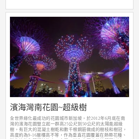
濱海灣南花園~超級樹
全世界綠化最成功的花園城市新加坡，於2012年6月底在南
灣的濱海花園豎立起一群高25公尺到50公尺的太陽能超級
樹，有巨大的混凝土樹乾和數千根鋼筋做成的樹枝和樹冠，
高度約為9-16層樓高不等，作為垂直花園覆蓋在熱帶花種、