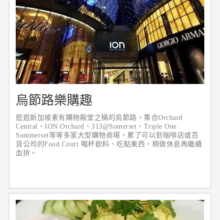
烏節路樂購趣
逛逛新加坡素有購物殿堂之稱的烏節路，集合Orchard
Central、ION Orchard、313@Somerset、Triple One
Summerset等等多家大型購物商場，累了可以到咖啡店或百
貨公司的Food Court 喝杯飲料、吃點東西，稍做休息再繼續
血拚。