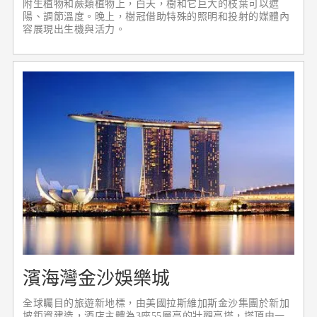
附生植物和蕨類植物上，白天，樹和它巨大的枝葉可以遮
陽、調節溫度。晚上，樹冠借助特殊的照明和投射的媒體內
容展現出生機與活力。
濱海灣金沙娛樂城
全球矚目的旅遊新地標，由美國拉斯維加斯金沙集團於新加
坡鉅資建造，酒店主體為3座55層高的壯觀高塔，塔頂由一