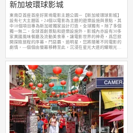
新加坡環球影城
東南亞首座首座好萊塢電影主題公園－【新加坡環球影城】
設有七大主題區，24個以電影為主題的遊樂設施與景點，其
中18個項目專為新加坡獨家設計打造，全球獨有。除了多個
獨一無二，全球首創景點和遊樂設施外，影城內亦設有30多
家異國風味餐廳及流動美食車。讓電影世界的神奇，爲您掀
開探險旅程的序幕。鬥惡霸、追明星，您將隨著不同電影的
劇情，—個個由螢幕移轉至此，沉浸在星光大道的耀眼光
芒。