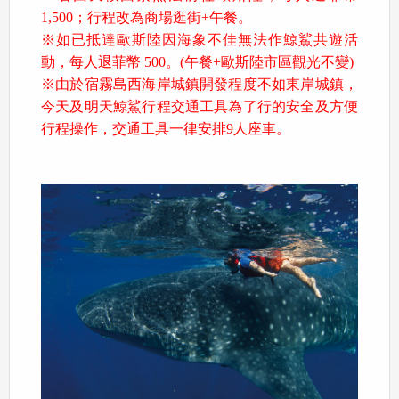
1,500；行程改為商場逛街+午餐。
※如已抵達歐斯陸因海象不佳無法作鯨鯊共遊活
動，每人退菲幣 500。(午餐+歐斯陸市區觀光不變)
※由於宿霧島西海岸城鎮開發程度不如東岸城鎮，
今天及明天鯨鯊行程交通工具為了行的安全及方便
行程操作，交通工具一律安排9人座車。