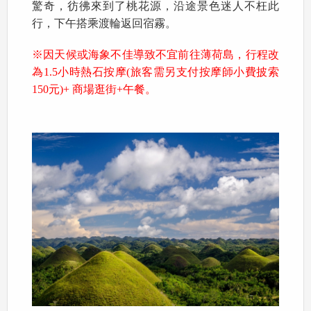
驚奇，彷彿來到了桃花源，沿途景色迷人不枉此
行，下午搭乘渡輪返回宿霧。
※因天候或海象不佳導致不宜前往薄荷島，行程改
為1.5小時熱石按摩(旅客需另支付按摩師小費披索
150元)+ 商場逛街+午餐。