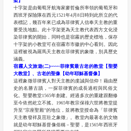
架】
十字架是由葡萄牙航海家麥哲倫所率領的葡萄牙和
西班牙探險隊在西元1521年4月8日時到此所立的代
表標記，幾百年來已成為菲律賓人信奉天主教的重
要受洗地點。此十字架更為天主教代表西方文化浸
染菲律賓的開始，同時也是宿霧的歷史標地，保存
十字架的小教堂可在宿霧市市徽的中心看到。因此
這裡被視為羅馬天主教在菲律賓的象徵，別具歷史
涵義。
宿霧人文旅遊
(
二
)~~~~
菲律賓最古老的教堂【聖嬰
大教堂】、古老的聖像【幼年耶穌基督像】
這裡象徵菲律賓人對天主教的虔誠與信仰！藉由歷
史的名勝古蹟，一探菲律賓的成長過程與民俗文
化。聖嬰教堂1565年創建。經過多次的重建跟翻修
至今依然屹立不搖。1965年教宗保祿六世將教堂提
升至”宗座聖殿”的地位，並將教堂授命為「菲律賓
天主教發祥及茁壯之象徵」。教堂內最著名的文物
就是幼年耶穌基督像俗稱－聖嬰，是1565年西班牙