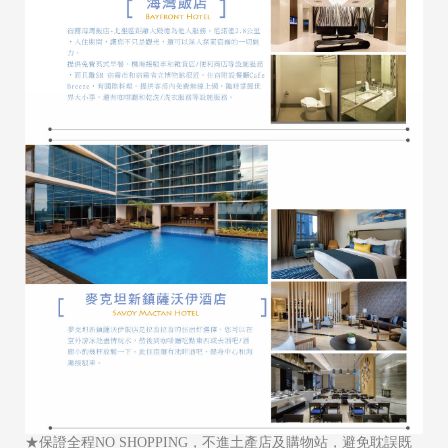
★保證全程NO SHOPPING，不進土產店及購物站，避免耽誤既