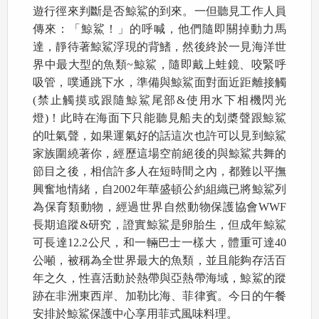
遊行徑來判斷是否鯨鯊的到來。一但聽見工作人員
傳來：「鯨鯊！」的呼喊，他們隨即關掉動力馬
達，靜待著鯨鯊浮現的背鰭，然後終於一見海洋世
界中最大型的魚類~鯨鯊，隨即戴上蛙鏡、咬緊呼
吸管，噗通跳下水，準備與鯨鯊面對面近距離接觸
(禁止觸摸或跟隨鯨鯊尾部&使用水下相機閃光
燈)！此時在海面下只能聽見船夫的划槳聲跟鯨鯊
的吐氣聲，如果運氣好的話這次也許可以見到鯨鯊
家族圍繞著你，經歷這場空前絕後的與鯨鯊共舞的
節目之後，相信許多人在短時間之內，都難以平撫
興奮地情緒，自2002年華盛頓公約組織已將鯨鯊列
為保育類動物，經過世界自然動物保護協會WWF
長期追蹤&研究，證實鯨鯊是卵胎生，但成年鯨鯊
可長達12.2公尺，和一輛巴士一樣大，體重可達40
公噸，被稱為全世界最大的魚類，並且能夠存活百
年之久，性喜活動於熱帶與亞熱帶海域，鯨鯊的蹤
跡在非洲東西岸、加勒比海、菲律賓。今日的午餐
安排於鯨鯊保護中心享用菲式風味料理。