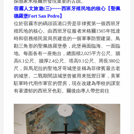
探險家米格爾所發現重要的古蹟。
宿霧人文旅遊
(
三
)~~~~
西班牙殖民地的核心【聖佩
德羅堡
Fort San Pedro
】
位於宿霧市的碼頭區港口旁是菲律賓第一個西班牙
殖民地的核心。由西班牙征服者米格爾1565年抵達
時和宿務殖民當局所建造的一個軍事防禦建築。鳥
勘三角形的聖佩德羅堡壘，此堡兩面臨海、一面臨
地。每面各有一座炮台，總面積2,025平方公尺、牆
高6.1公尺、牆厚2.4公尺、塔高9.1公尺、周長380公
尺，與馬尼拉的聖地牙哥城堡並稱為菲律賓最古老
的城堡。二戰期間該城堡曾被用來抵禦日軍，美軍
駐軍時代用作軍官的營房，現在改建為學校的課室
有著濃郁的西班牙色彩。爾後由專人帶您前往