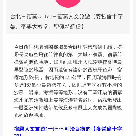
台北－宿霧CEBU－宿霧人文旅遊【麥哲倫十字
架、聖嬰大教堂、聖佩特羅堡】
今日前往桃園國際機場集合辦理登機報到手續，搭
乘長榮航空飛往菲律賓的第二大城～宿霧。宿霧菲
律賓的渡假勝地，16世紀西班牙人抵達菲律賓時最
早登陸的地區，因而遺留有濃郁的西班牙色彩。宿
霧地形狹長，南北長約225公里，四周環海同時有
多達167個小島散佈在旁，因此這裡擁有數不清的
沙灘、岩岸、海灣等等地形，沒有工業汙染的宿霧
海水尤其清澈加上美麗海灘聞名於世。宿霧散發出
一股亞洲獨特熱帶氣候及多種風土人文成為國際觀
光的旅遊勝地。
宿霧人文旅遊
(
一
)~~~~
可治百病的【麥哲倫十字