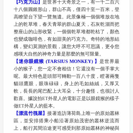
【巧克力山】
是世界十大奇景之一，有一千二百六
十八個圓錐形山，群山不高，僅四十至一百米，登
高瞭望台下望一覽無遺。此景像極一個個堆放在地
上的乾草堆，春天青翠的群山夏天，石灰乾涸而把
整座山的山形收緊，一個個乾草堆都乾枯了，顏色
也變成咖啡色，有如甜美的巧克力。奇特的地形結
構，變幻莫測的景觀，讓您大呼不可思議，更令您
感嘆大自然的神奇力量是那麼的無可限量。
【迷你眼鏡猴 (TARSIUS MONKEY) 】
是世界最
小的猴子，您一定不會相信！它還沒有一個手掌大
呢。最大特色是頭部可轉動一百八十度，瞪著兩隻
貓頭鷹眼，眼珠碌碌，身上的毛如絲絨，又厚又
軟，長長的尾巴配上大耳朵，十分趣怪，也很討人
歡喜。據說拍ET外星人的電影正是以眼鏡猴的樣子
做ET外星人的藍本。
【漂流竹筏屋】
接著造訪薄荷島上唯一的原始叢林
區，並安排搭乘小船沿著原始茂密的叢林逆流而
上，船行其間沿途更可感受到那原始叢林的神秘與