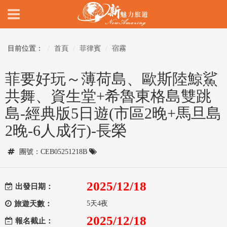
目前位置：
首頁
菲律賓
宿霧
菲要好玩～薄荷島、歐斯陸鯨鯊
共舞、資生堂+希魯東格島雙跳
島-經典版5日遊(市區2晚+馬旦島
2晚-6人成行)-長榮
團號：CEB05251218B
2025/12/18
出發日期：
旅遊天數：
5天4夜
2025/12/18
報名截止：