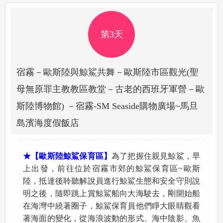
第3天
宿霧－歐斯陸與鯨鯊共舞－歐斯陸市區觀光(聖
母無原罪主教教區教堂－古老的西班牙軍營－歐
斯陸博物館) －宿霧-SM Seaside購物廣場~馬旦
島濱海度假飯店
★【歐斯陸鯨鯊保育區】
為了把握住親見鯨鯊，早
上出發，前往位於宿霧市郊的鯨鯊保育區~歐斯
陸，抵達後聆聽解說員進行鯨鯊生態和安全守則說
明之後，隨即跳上賞鯨鯊船向大海駛去，剛開始船
在海灣中繞著圈子，鯨鯊保育員他們睜大眼睛觀看
著海面的變化，從海浪波動的形式、海中陰影、魚