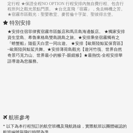
定行程 ★保證全程NO OPTION 行程安排內無自費行程、包含行
程所列之觀光景點門票。 ★台北直飛『宿霧』，免去轉機之苦。
★宿霧市區觀光：聖嬰教堂、麥哲倫十字架、聖彼得古堡。
特別安排
★安排住宿菲律賓宿霧市區飯店和馬旦島海邊飯店。
★獨家安排
資生堂島、希魯東格島雙島跳島之旅。
★安排乘坐宿霧獨有之
『螃蟹船』隨藍天白雲一同出遊。
★安排【歐斯陸鯨鯊保育區】
~歐斯陸與鯨鯊共舞。
★安排薄荷島觀光【遊河竹筏、世界自然
奇景巧克力山、世界最小的猴子-眼鏡猴】
★最熱忱-全程安排華
語導遊為您服務。
航班參考
* 以下為本行程預訂的航空班機及飛航路線，實際航班以團體確認的
航班編號與飛行時間為準。