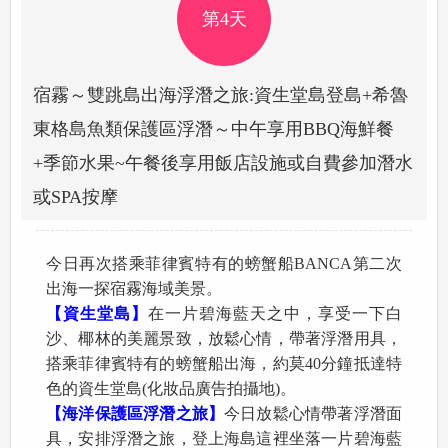
第4天
宿霧～雙跳島出海浮潛之旅:資生堂島登島+希魯
東格島魚類保護區浮潛～中午享用BBQ海鮮餐
+季節水果~午餐後享用飯店設施或自費參加潛水
或SPA按摩
今日再次搭乘菲律賓特有的螃蟹船BANCA第二次
出海一探宿霧海域美景。
【資生堂島】
在一片碧海藍天之中，享受一下白
沙、椰林的美麗景致，放鬆心情，帶著浮潛用具，
搭乘菲律賓特有的螃蟹船出海，約莫40分鐘抵達特
色的資生堂島(化妝品廣告拍攝地)。
【海洋保護區浮潛之旅】
今日放鬆心情帶著浮潛面
具，安排浮潛之旅
，登上海島這裡坐落一片碧海藍