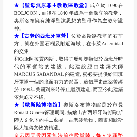
★【聖母無原罪主教教區教堂】
成立於 1690在
BOLJOON，而後在 1840 年成為一個獨立的教堂，
奧斯洛布擁有純淨聖潔思想的聖母作為主教守護
神。
★【古老的西班牙軍營】
位於歐斯路教堂的右前
方，就在外圍石欄及附近海域，在卡萊Aeternidad
的交集
和Calle阿拉貢內斯，取得了珊瑚塊類似於西班牙時
代的軍營站的建設，此建設經由建築大師
MARCUS SABANDAL 的建造, 勢必要提供給西班
牙軍隊一個的強而有力的營區，這個歷史建築曾經
於 1899年美國到來時停止繼續建造, 而至今此建築
依然屹立不搖。
★【歐斯陸博物館】
奧斯洛布博物館是於市長
Ronald Guaren管理期間, 描繪出古西班牙時期歐斯
陸人文化下的手工藝品，古老裝飾物，圖畫和歐斯
陸人祖傳文物的精選。
※若因天候因素無法前往歐斯陸，每人退菲幣