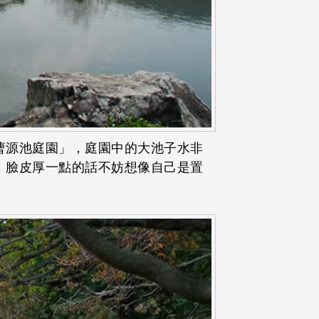
曹源池庭園」，庭園中的大池子水非
，臉皮厚一點的話不妨想像自己是置