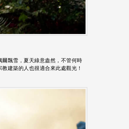
偶爾飄雪，夏天綠意盎然，不管何時
宗教建築的人也很適合來此處觀光！