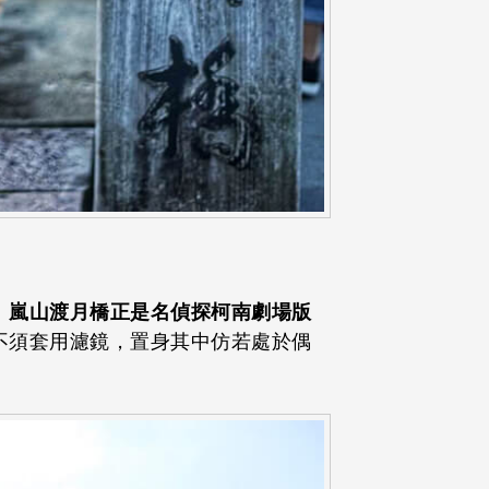
！
嵐山渡月橋正是名偵探柯南劇場版
不須套用濾鏡，置身其中仿若處於偶