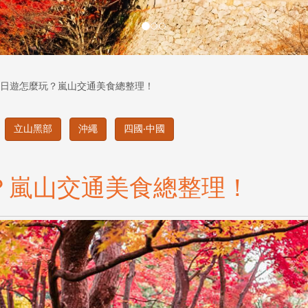
日遊怎麼玩？嵐山交通美食總整理！
立山黑部
沖繩
四國‧中國
？嵐山交通美食總整理！