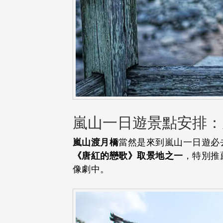
嵐山一日遊景點安排：
嵐山渡月橋
當然是來到嵐山一日遊必
《唐紅的戀歌》取景地之一
，特別推
像劇中。