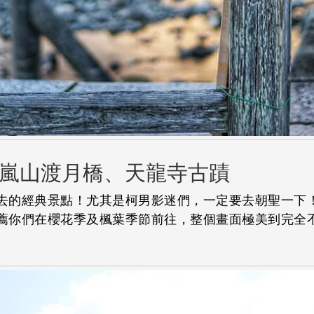
嵐山渡月橋、天龍寺古蹟
去的經典景點！尤其是柯男影迷們，一定要去朝聖一下
薦你們在櫻花季及楓葉季節前往，整個畫面極美到完全