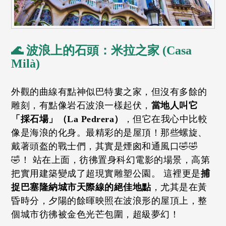
🌊 波浪上的石頭：米拉之家 (Casa
Milà)
外觀的曲線有點神似巴特婁之家，但沒有多餘的
雕刻，有點像岩石波浪一樣起伏，
當地人叫它
「採石場」（La Pedrera）
，但它在我心中比較
像是海浪的化身。最精彩的是屋頂！那些螺旋、
戴著頭盔的戰士們，其實是煙囪和通風口🤣🤣
🤣！ 站在上面，彷彿置身科幻電影的場景，高第
把實用建築變成了超現實雕塑公園。 這裡更是
捕
捉巴塞隆納城市天際線的絕佳地點
，尤其是在黃
昏時分，夕陽的餘暉映照在波浪形的屋頂上，整
個城市彷彿被金色光芒包圍，超級夢幻！