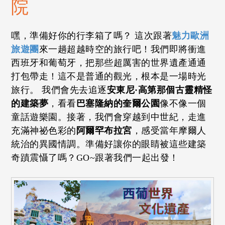
院
嘿，準備好你的行李箱了嗎？ 這次跟著
魅力歐洲
旅遊團
來一趟超越時空的旅行吧！我們即將衝進
西班牙和葡萄牙，把那些超厲害的世界遺產通通
打包帶走！這不是普通的觀光，根本是一場時光
旅行。 我們會先去追逐
安東尼·高第那個古靈精怪
的建築夢
，看看
巴塞隆納的奎爾公園
像不像一個
童話遊樂園。接著，我們會穿越到中世紀，走進
充滿神祕色彩的
阿爾罕布拉宮
，感受當年摩爾人
統治的異國情調。準備好讓你的眼睛被這些建築
奇蹟震懾了嗎？GO~跟著我們一起出發！