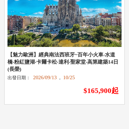
【魅力歐洲】經典南法西班牙~百年小火車‧水道
橋‧粉紅鹽湖‧卡爾卡松‧達利‧聖家堂‧高第建築14日
(長榮)
2026/09/13
10/25
出發日期：
,
$165,900起