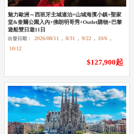
魅力歐洲～西班牙主城連泊+山城海濱小鎮+聖家
堂&奎爾公園入內+佛朗明哥秀+Outlet購物+巴黎
遊船雙日遊11日
2026/08/11
8/31
9/22
10/6
出發日期：
,
,
,
,
10/12
$127,900起