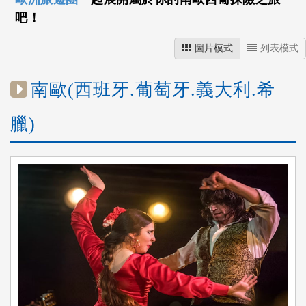
吧！
圖片模式
列表模式
南歐(西班牙.葡萄牙.義大利.希
臘)