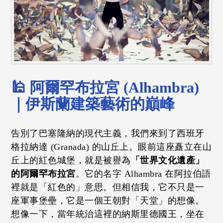
🕌 阿爾罕布拉宮 (Alhambra)
｜伊斯蘭建築藝術的巔峰
告別了巴塞隆納的現代主義，我們來到了西班牙
格拉納達 (Granada) 的山丘上。眼前這座矗立在山
丘上的紅色城堡，就是被譽為
「世界文化遺產」
的阿爾罕布拉宮
。它的名字 Alhambra 在阿拉伯語
裡就是「紅色的」意思。但相信我，它不只是一
座軍事堡壘，它是一個王朝對「天堂」的想像。
想像一下，當年統治這裡的納斯里德國王，坐在