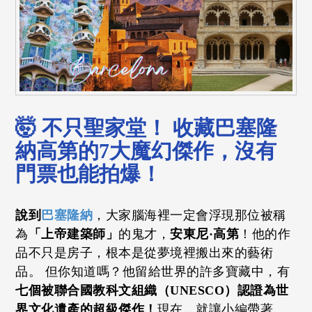
🤯 不只聖家堂！ 收藏巴塞隆
納高第的7大魔幻傑作，沒有
門票也能拍爆！
說到
巴塞隆納
，大家腦海裡一定會浮現那位被稱
為
「上帝建築師」
的鬼才，
安東尼·高第
！他的作
品不只是房子，根本是從夢境裡搬出來的藝術
品。 但你知道嗎？他留給世界的許多寶藏中，有
七個被聯合國教科文組織（UNESCO）認證為世
界文化遺產的超級傑作！
現在，就讓小編帶著