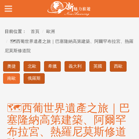
Previous
Nex
目前位置：
首頁
歐洲
🗺️西葡世界遺產之旅｜巴塞隆納高第建築、阿爾罕布拉宮、熱羅
尼莫斯修道院
奧捷
北歐
希臘
義大利
英國
西歐
南歐
俄羅斯
🗺️西葡世界遺產之旅｜巴
塞隆納高第建築、阿爾罕
布拉宮、熱羅尼莫斯修道