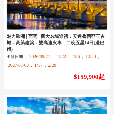
魅力歐洲│西葡│四大名城巡禮．安達魯西亞三古
城．高第建築．雙高速火車．二晚五星14日(送巴
黎)
2026/09/27
11/22
12/6
12/20
出發日期：
,
,
,
,
2027/01/03
1/17
2/28
,
,
$159,900起