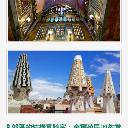
🧪 郊區的結構實驗室：奎爾殖民地教堂