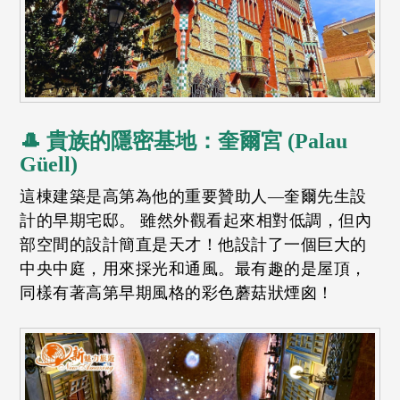
🎩 貴族的隱密基地：奎爾宮 (Palau
Güell)
這棟建築是高第為他的重要贊助人—奎爾先生設
計的早期宅邸。 雖然外觀看起來相對低調，但內
部空間的設計簡直是天才！他設計了一個巨大的
中央中庭，用來採光和通風。最有趣的是屋頂，
同樣有著高第早期風格的彩色蘑菇狀煙囪！