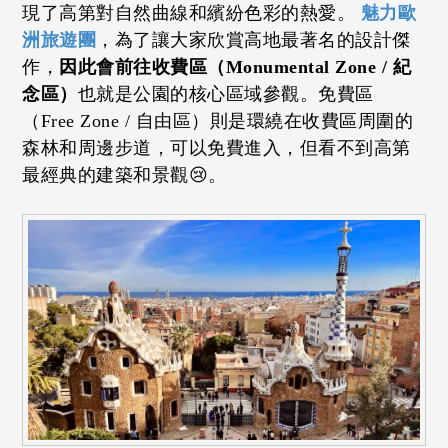
現了高第對自然曲線和繽紛色彩的熱愛。
魅力歐
洲旅遊團
，為了讓大家欣賞高地最著名的設計傑
作，
因此會前往收費區（Monumental Zone / 紀
念區）
也就是公園的核心區域參觀。免費區
（Free Zone / 自由區）則是環繞在收費區周圍的
森林和周邊步道，可以免費進入，但看不到高第
最經典的建築和景觀😢。