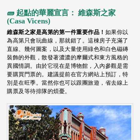
🧱 起點的華麗宣言： 維森斯之家
(Casa Vicens)
維森斯之家是高第的第一件重要作品！
如果你以
為高第只會玩曲線，那就錯了。這棟房子充滿了
直線、幾何圖案，以及大量使用綠色和白色磁磚
裝飾的外觀，散發著濃濃的摩爾式和東方風格的
異國情調。由於它現在是博物館，入內參觀是需
要購買門票的。建議提前在官方網站上預訂，特
別是在旺季。當然你也可以跟團旅遊，省去線上
購票及等待排隊的煩憂。