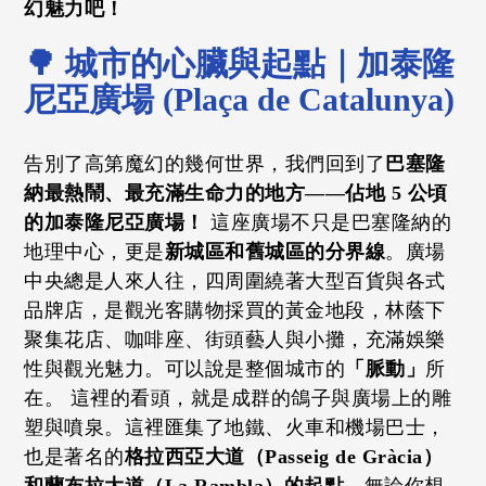
幻魅力吧！
🌳 城市的心臟與起點｜加泰隆
尼亞廣場 (Plaça de Catalunya)
告別了高第魔幻的幾何世界，我們回到了
巴塞隆
納最熱鬧、最充滿生命力的地方——佔地 5 公頃
的加泰隆尼亞廣場！
這座廣場不只是巴塞隆納的
地理中心，更是
新城區和舊城區的分界線
。廣場
中央總是人來人往，四周圍繞著大型百貨與各式
品牌店，是觀光客購物採買的黃金地段，林蔭下
聚集花店、咖啡座、街頭藝人與小攤，充滿娛樂
性與觀光魅力。可以說是整個城市的
「脈動」
所
在。 這裡的看頭，就是成群的鴿子與廣場上的雕
塑與噴泉。這裡匯集了地鐵、火車和機場巴士，
也是著名的
格拉西亞大道（Passeig de Gràcia）
和蘭布拉大道（La Rambla）的起點
。無論你想