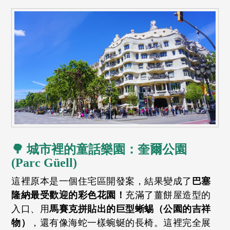
🌳 城市裡的童話樂園：奎爾公園
(Parc Güell)
這裡原本是一個住宅區開發案，結果變成了
巴塞
隆納最受歡迎的彩色花園！
充滿了薑餅屋造型的
入口、用
馬賽克拼貼出的巨型蜥蜴（公園的吉祥
物）
，還有像海蛇一樣蜿蜒的長椅。這裡完全展