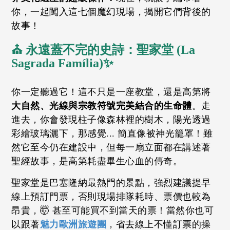
你，一起闖入這七個魔幻現場，揭開它們背後的
故事！
⛪ 永遠蓋不完的史詩：聖家堂 (La
Sagrada Família)✨
你一定聽過它！這不只是一座教堂，還是高第將
大自然、光線與宗教符號完美結合的生命體
。走
進去，你會發現柱子像森林裡的樹木，陽光透過
彩繪玻璃灑下，那感覺... 簡直像被神光籠罩！雖
然它至今仍在建設中，但每一扇立面都在講述著
聖經故事，是高第耗盡畢生心血的傳奇。
聖家堂是巴塞隆納最熱門的景點，強烈建議提早
線上預訂門票，否則現場排隊耗時、票價也較為
昂貴，🤯 甚至可能買不到當天的票！當然你也可
以跟著
魅力歐洲旅遊團
，省去線上不懂訂票的操