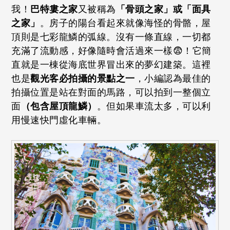
我！
巴特婁之家
又被稱為
「骨頭之家」或「面具
之家」
。房子的陽台看起來就像海怪的骨骼，屋
頂則是七彩龍鱗的弧線。沒有一條直線，一切都
充滿了流動感，好像隨時會活過來一樣😨！它簡
直就是一棟從海底世界冒出來的夢幻建築。這裡
也是
觀光客必拍攝的景點之一
，小編認為最佳的
拍攝位置是站在對面的馬路，可以拍到一整個立
面
（包含屋頂龍鱗）
。但如果車流太多，可以利
用慢速快門虛化車輛。