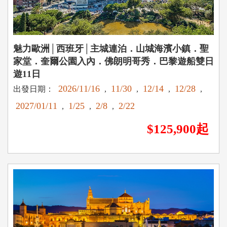
魅力歐洲│西班牙│主城連泊．山城海濱小鎮．聖
家堂．奎爾公園入內．佛朗明哥秀．巴黎遊船雙日
遊11日
2026/11/16
11/30
12/14
12/28
出發日期：
,
,
,
,
2027/01/11
1/25
2/8
2/22
,
,
,
$125,900起