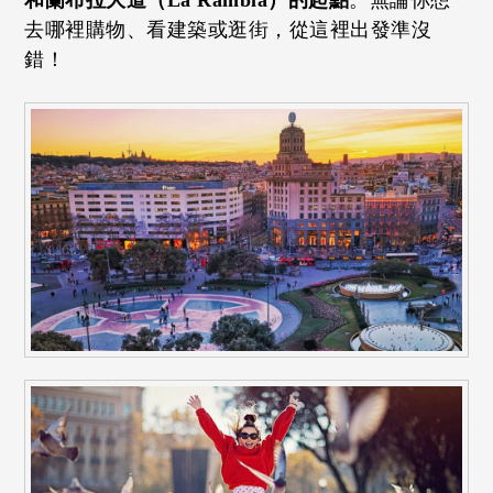
去哪裡購物、看建築或逛街，從這裡出發準沒
錯！