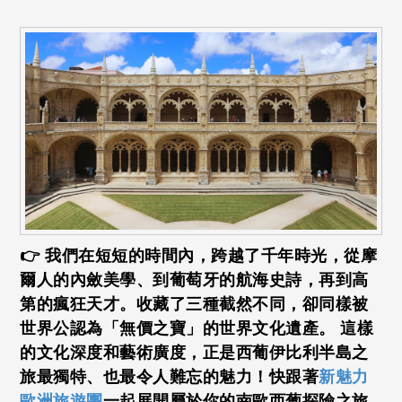
👉 我們在短短的時間內，跨越了千年時光，從摩
爾人的內斂美學、到葡萄牙的航海史詩，再到高
第的瘋狂天才。收藏了三種截然不同，卻同樣被
世界公認為「無價之寶」的世界文化遺產。 這樣
的文化深度和藝術廣度，正是西葡伊比利半島之
旅最獨特、也最令人難忘的魅力！快跟著
新魅力
歐洲旅遊團
一起展開屬於你的南歐西葡探險之旅