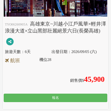
高雄東京~川越小江戶風華×輕井澤
TYO06260905A
浪漫大道×立山黑部壯麗絕景六日(長榮高雄)
6天
2026/09/05 (六)
機位
28
航班
45,900
銷售價$
報名