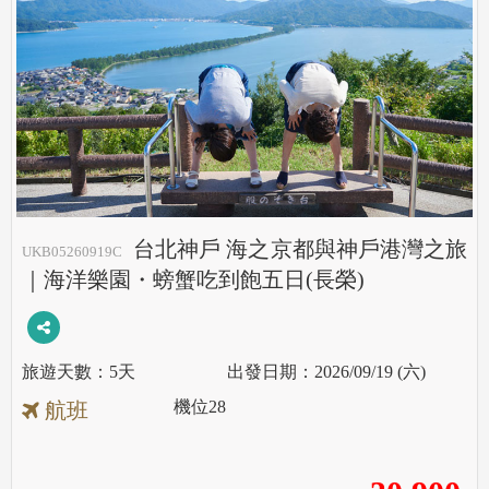
台北神戶 海之京都與神戶港灣之旅
UKB05260919C
｜海洋樂園・螃蟹吃到飽五日(長榮)
5天
2026/09/19 (六)
機位
28
航班