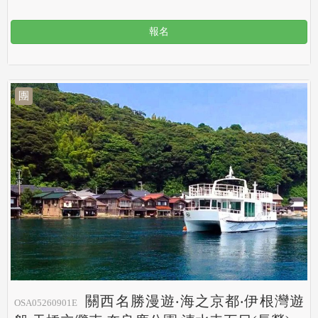
報名
團
關西名勝漫遊‧海之京都‧伊根灣遊
OSA05260901E