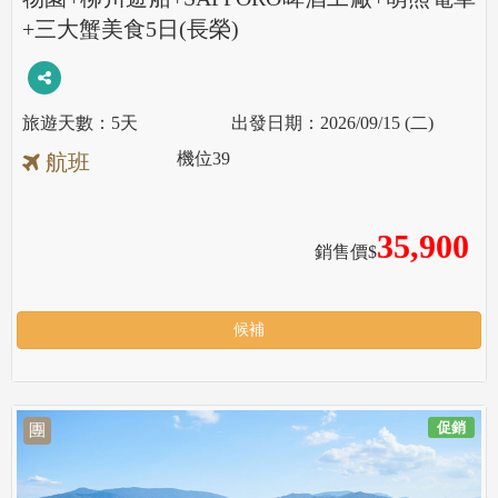
+三大蟹美食5日(長榮)
5天
2026/09/15 (二)
機位
39
航班
35,900
銷售價$
候補
促銷
團