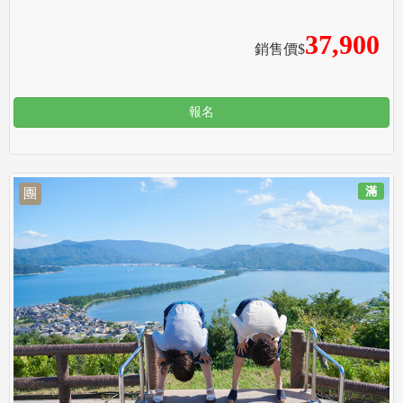
37,900
銷售價$
報名
滿
團