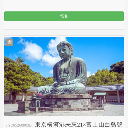
報名
團
東京橫濱港未來21×富士山白鳥號
TYO05260903B