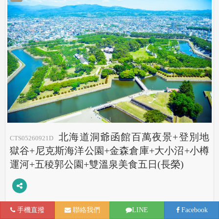
北海道洞爺函館百萬夜景+登別地
CTS05260921D
獄谷+尼克斯海洋公園+金森倉庫+大小沼+小樽
運河+五稜郭公園+雙溫泉美食五日(長榮)
5天
2026/09/21 (一)
手機直撥
聯絡我們
LINE
Facebook