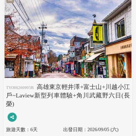
高雄東京輕井澤+富士山+川越小江
TYO06260905B
戶~Laview新型列車體驗+角川武藏野六日(長
榮)
6天
2026/09/05 (六)