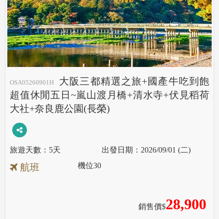
大阪三都精選之旅+國產牛吃到飽
OSA05260901H
超值休閒五日~嵐山渡月橋+清水寺+伏見稻荷
大社+奈良鹿公園(長榮)
5天
2026/09/01 (二)
機位
30
航班
28,900
銷售價$