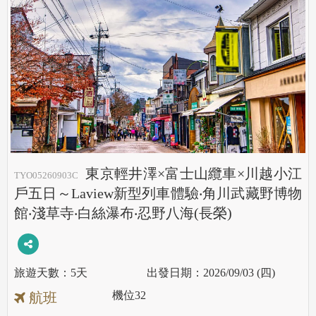
東京輕井澤×富士山纜車×川越小江
TYO05260903C
戶五日～Laview新型列車體驗‧角川武藏野博物
館‧淺草寺‧白絲瀑布‧忍野八海(長榮)
5天
2026/09/03 (四)
機位
32
航班