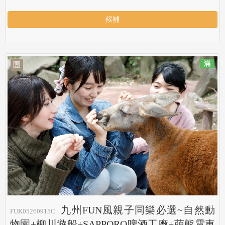
候補
滿
團
九州FUN風親子同樂必選~自然動
FUK05260915C
物園+柳川遊船+SAPPORO啤酒工廠+萌熊電車