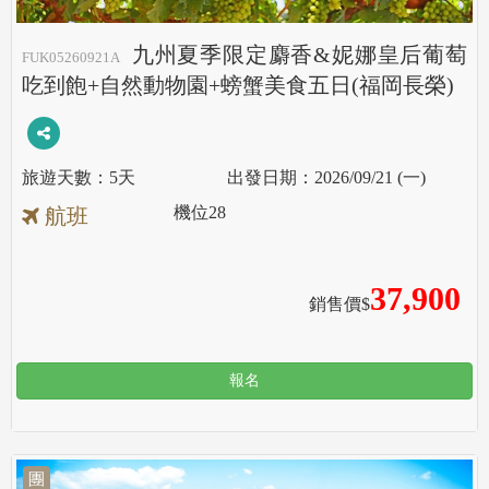
九州夏季限定麝香&妮娜皇后葡萄
FUK05260921A
吃到飽+自然動物園+螃蟹美食五日(福岡長榮)
5天
2026/09/21 (一)
機位
28
航班
37,900
銷售價$
報名
團