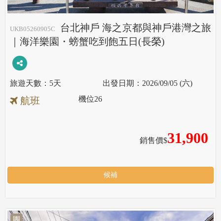
台北神戶 海之京都與神戶港灣之旅
UKB05260905C
｜海洋樂園・螃蟹吃到飽五日(長榮)
5天
2026/09/05 (六)
機位
26
航班
31,900
銷售價$
候補
團