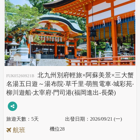
北九州別府輕旅×阿蘇美景×三大蟹
FUK05260921B
名湯五日遊～湯布院‧草千里‧萌熊電車‧城彩苑‧
柳川遊船‧太宰府‧門司港(福岡進出-長榮)
5天
2026/09/21 (一)
機位
28
航班