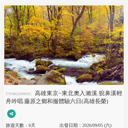
團
高雄東京~東北奧入瀨溪.猊鼻溪輕
TYO06260905C
舟吟唱.藤原之鄉和服體驗六日(高雄長榮)
6天
2026/09/05 (六)