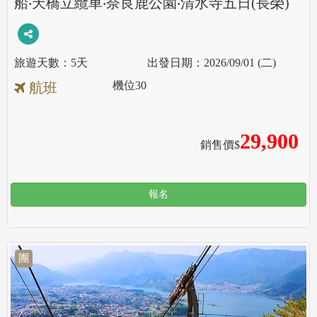
船‧天橋立纜車‧奈良鹿公園‧清水寺五日(長榮)
5天
2026/09/01 (二)
機位
30
航班
29,900
銷售價$
報名
團