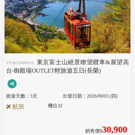
東京富士山絕景瞭望纜車&展望高
TYO05260903A
台‧御殿場OUTLET輕旅遊五日(長榮)
5天
2026/09/03 (四)
機位
32
航班
30,900
銷售價$