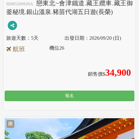
戀東北~會津鐵道.藏王纜車.藏王御
SDJ05260920A
釜秘境.銀山溫泉.豬苗代湖五日遊(長榮)
5天
2026/09/20 (日)
機位
26
航班
34,900
銷售價$
報名
團