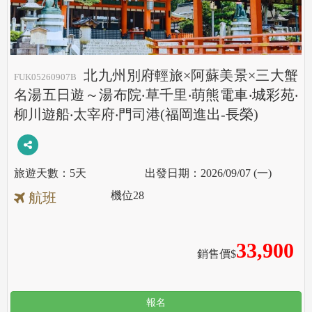
北九州別府輕旅×阿蘇美景×三大蟹
FUK05260907B
名湯五日遊～湯布院‧草千里‧萌熊電車‧城彩苑‧
柳川遊船‧太宰府‧門司港(福岡進出-長榮)
5天
2026/09/07 (一)
機位
28
航班
33,900
銷售價$
報名