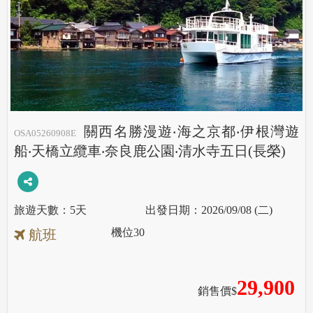
關西名勝漫遊‧海之京都‧伊根灣遊
OSA05260908E
船‧天橋立纜車‧奈良鹿公園‧清水寺五日(長榮)
5天
2026/09/08 (二)
機位
30
航班
29,900
銷售價$