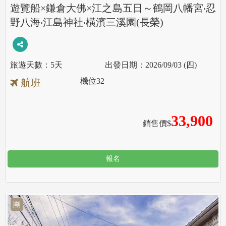
遊覽船×鎌倉大佛×江之島五日～鶴岡八幡宮‧忍
野八海‧江島神社‧橫濱三溪園(長榮)
5天
2026/09/03 (四)
機位
32
航班
33,900
銷售價$
報名
團