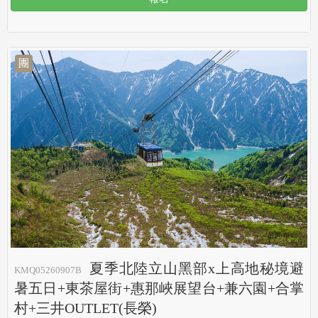
團
夏季北陸立山黑部x上高地秘境避
KMQ05260907B
暑五日+東茶屋街+惠那峽展望台+兼六園+合掌
村+三井OUTLET(長榮)