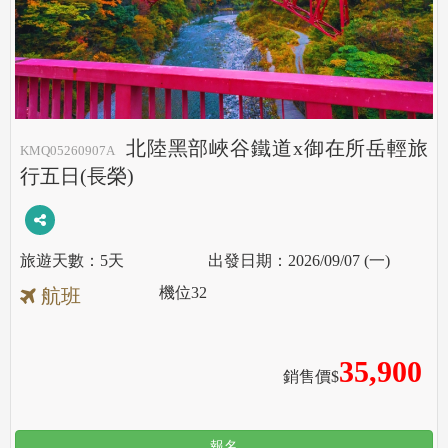
北陸黑部峽谷鐵道x御在所岳輕旅
KMQ05260907A
行五日(長榮)
5天
2026/09/07 (一)
機位
32
航班
35,900
銷售價$
報名