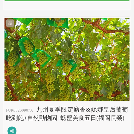
團
九州夏季限定麝香&妮娜皇后葡萄
FUK05260907A
吃到飽+自然動物園+螃蟹美食五日(福岡長榮)