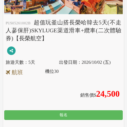
超值玩釜山搭長榮哈韓去5天(不走
PUS05261002B
人蔘保肝)SKYLUGE渠道滑車+纜車(二次體驗
券)【長榮航空】
5天
2026/10/02 (五)
機位
30
航班
24,500
銷售價$
報名