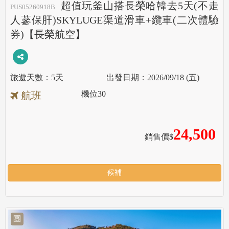
超值玩釜山搭長榮哈韓去5天(不走
PUS05260918B
人蔘保肝)SKYLUGE渠道滑車+纜車(二次體驗
券)【長榮航空】
5天
2026/09/18 (五)
機位
30
航班
24,500
銷售價$
候補
團