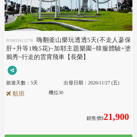
嗨翻釜山樂玩透透5天(不走人蔘保
PUS05261127B
肝+升等1晚5花)~加耶主題樂園~韓服體驗+塗
鴉秀~行走的雲霄飛車【長榮】
5天
2026/11/27 (五)
機位
30
航班
21,900
銷售價$