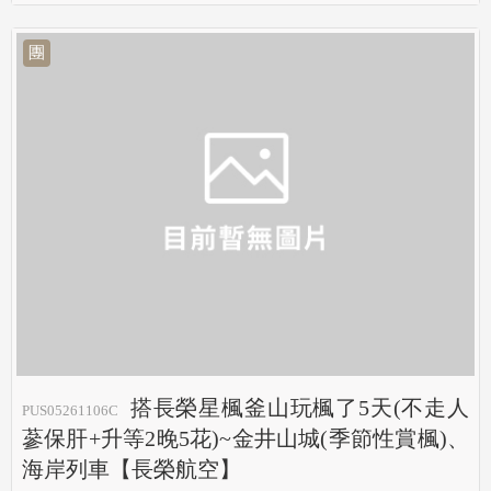
團
搭長榮星楓釜山玩楓了5天(不走人
PUS05261106C
蔘保肝+升等2晚5花)~金井山城(季節性賞楓)、
海岸列車【長榮航空】