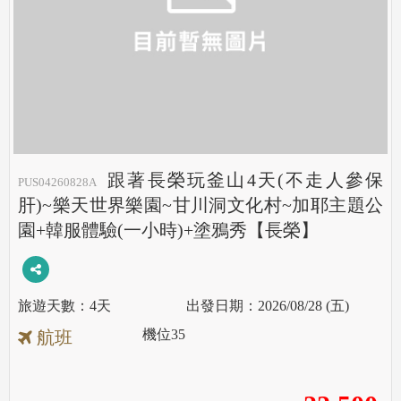
跟著長榮玩釜山4天(不走人參保
PUS04260828A
肝)~樂天世界樂園~甘川洞文化村~加耶主題公
園+韓服體驗(一小時)+塗鴉秀【長榮】
4天
2026/08/28 (五)
機位
35
航班