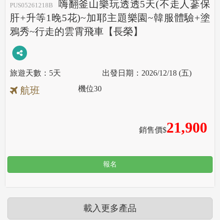
嗨翻釜山樂玩透透5天(不走人蔘保
PUS05261218B
肝+升等1晚5花)~加耶主題樂園~韓服體驗+塗
鴉秀~行走的雲霄飛車【長榮】
5天
2026/12/18 (五)
機位
30
航班
21,900
銷售價$
報名
載入更多產品