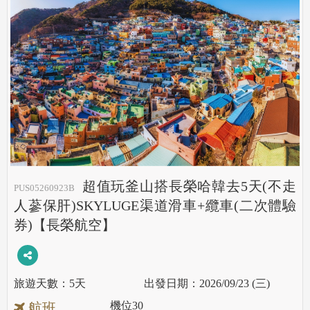
超值玩釜山搭長榮哈韓去5天(不走
PUS05260923B
人蔘保肝)SKYLUGE渠道滑車+纜車(二次體驗
券)【長榮航空】
5天
2026/09/23 (三)
機位
30
航班