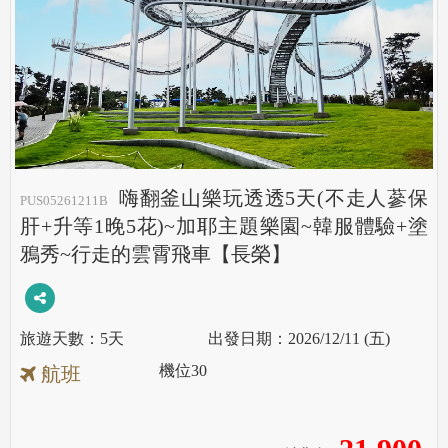
嗨翻釜山樂玩透透5天(不走人蔘保
PUS05261211B
肝+升等1晚5花)~加耶主題樂園~韓服體驗+塗
鴉秀~行走的雲霄飛車【長榮】
5天
2026/12/11 (五)
機位
30
航班