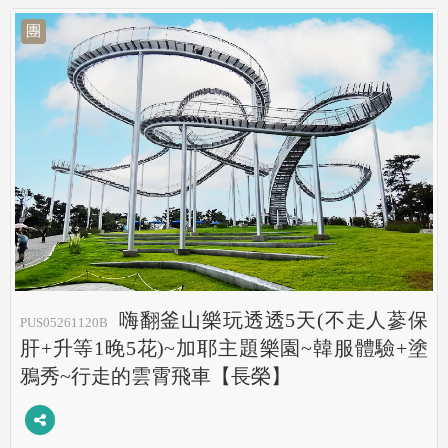
團
嗨翻釜山樂玩透透5天(不走人蔘保
PUS05261120B
肝+升等1晚5花)~加耶主題樂園~韓服體驗+塗
鴉秀~行走的雲霄飛車【長榮】