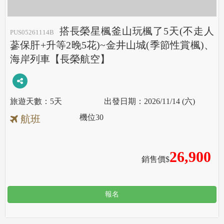
搭長榮星楓釜山玩楓了5天(不走人
PUS05261114B
蔘保肝+升等2晚5花)~金井山城(季節性賞楓)、
海岸列車【長榮航空】
5天
2026/11/14 (六)
機位
30
航班
26,900
銷售價$
報名