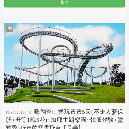
報名
團
嗨翻釜山樂玩透透5天(不走人蔘保
PUS05261204B
肝+升等1晚5花)~加耶主題樂園~韓服體驗+塗
鴉秀~行走的雲霄飛車【長榮】