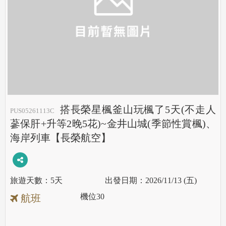
搭長榮星楓釜山玩楓了5天(不走人
PUS05261113C
蔘保肝+升等2晚5花)~金井山城(季節性賞楓)、
海岸列車【長榮航空】
5天
2026/11/13 (五)
機位
30
航班