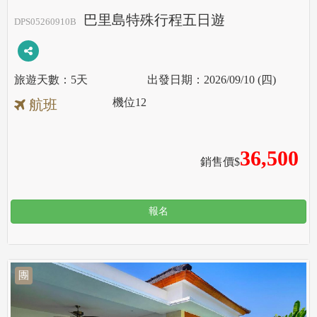
巴里島特殊行程五日遊
DPS05260910B
5天
2026/09/10 (四)
機位
12
航班
36,500
銷售價$
報名
團