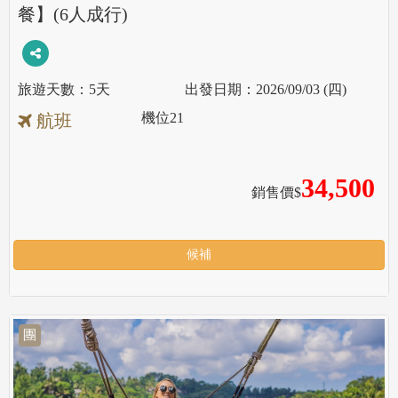
餐】(6人成行)
5天
2026/09/03 (四)
機位
21
航班
34,500
銷售價$
候補
團