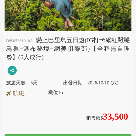
戀上巴里島五日遊(IG打卡網紅鞦韆
DPS05261010A
鳥巢+瀑布秘境+網美俱樂部)【全程無自理
餐】(6人成行)
5天
2026/10/10 (六)
機位
16
航班
33,500
銷售價$