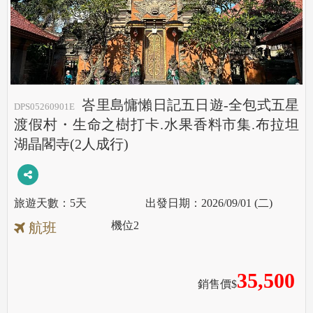
峇里島慵懶日記五日遊-全包式五星
DPS05260901E
渡假村・生命之樹打卡.水果香料市集.布拉坦
湖晶閣寺(2人成行)
5天
2026/09/01 (二)
機位
2
航班
35,500
銷售價$