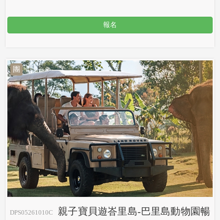
報名
團
親子寶貝遊峇里島-巴里島動物園暢
DPS05261010C