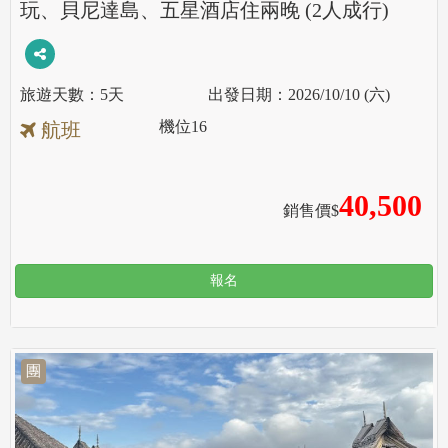
玩、貝尼達島、五星酒店住兩晚 (2人成行)
5天
2026/10/10 (六)
機位
16
航班
40,500
銷售價$
報名
團