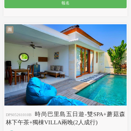
報名
團
時尚巴里島五日遊-雙SPA+蘑菇森
DPS05261010B
林下午茶+獨棟VILLA兩晚(2人成行)