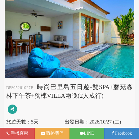
時尚巴里島五日遊-雙SPA+蘑菇森
DPS05261027B
林下午茶+獨棟VILLA兩晚(2人成行)
5天
2026/10/27 (二)
機位
16
航班
手機直撥
聯絡我們
LINE
Facebook