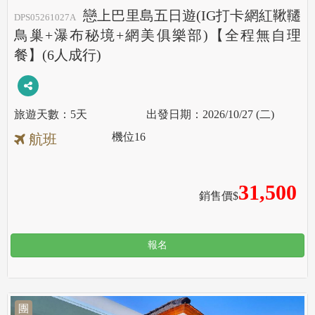
戀上巴里島五日遊(IG打卡網紅鞦韆
DPS05261027A
鳥巢+瀑布秘境+網美俱樂部)【全程無自理
餐】(6人成行)
5天
2026/10/27 (二)
機位
16
航班
31,500
銷售價$
報名
團