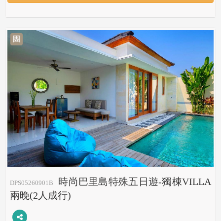
團
時尚巴里島特殊五日遊-獨棟VILLA
DPS05260901B
兩晚(2人成行)