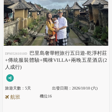
巴里島奢華輕旅行五日遊-乾淨村莊
DPS05261010D
+傳統服裝體驗+獨棟VILLA+兩晚五星酒店(2
人成行)
5天
2026/10/10 (六)
機位
16
航班