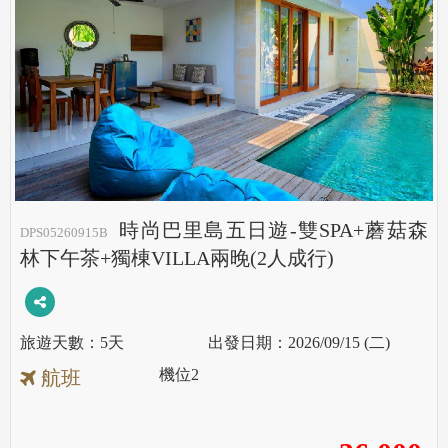
時尚巴里島五日遊-雙SPA+蘑菇森
DPS05260915B
林下午茶+獨棟VILLA兩晚(2人成行)
5天
2026/09/15 (二)
機位
2
航班