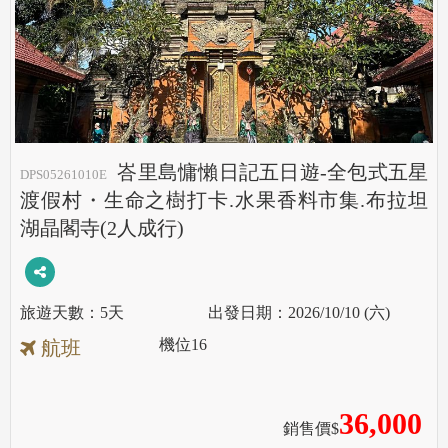
峇里島慵懶日記五日遊-全包式五星
DPS05261010E
渡假村・生命之樹打卡.水果香料市集.布拉坦
湖晶閣寺(2人成行)
5天
2026/10/10 (六)
機位
16
航班
36,000
銷售價$