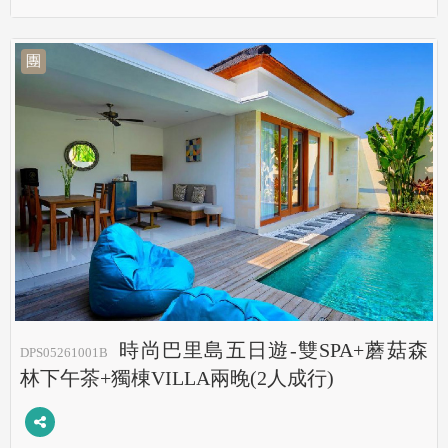
團
時尚巴里島五日遊-雙SPA+蘑菇森
DPS05261001B
林下午茶+獨棟VILLA兩晚(2人成行)