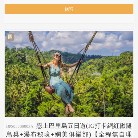
候補
團
戀上巴里島五日遊(IG打卡網紅鞦韆
DPS05260903A
鳥巢+瀑布秘境+網美俱樂部)【全程無自理