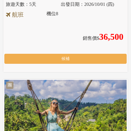
5天
2026/10/01 (四)
機位
8
航班
36,500
銷售價$
候補
團