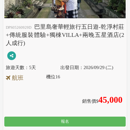
巴里島奢華輕旅行五日遊-乾淨村莊
DPS05260929D
+傳統服裝體驗+獨棟VILLA+兩晚五星酒店(2
人成行)
5天
2026/09/29 (二)
機位
16
航班
45,000
銷售價$
報名