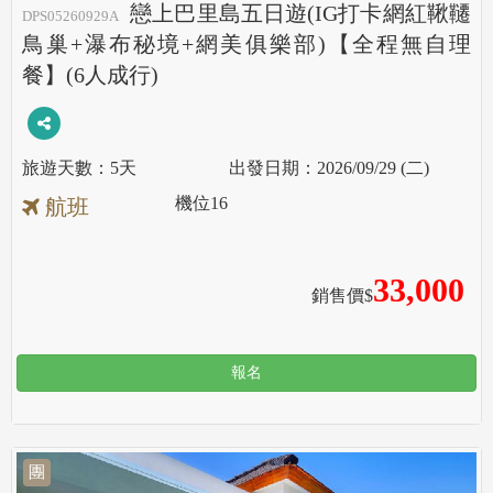
戀上巴里島五日遊(IG打卡網紅鞦韆
DPS05260929A
鳥巢+瀑布秘境+網美俱樂部)【全程無自理
餐】(6人成行)
5天
2026/09/29 (二)
機位
16
航班
33,000
銷售價$
報名
團