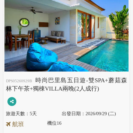
時尚巴里島五日遊-雙SPA+蘑菇森
DPS05260929B
林下午茶+獨棟VILLA兩晚(2人成行)
5天
2026/09/29 (二)
機位
16
航班