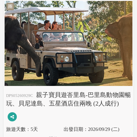
團
親子寶貝遊峇里島-巴里島動物園暢
DPS05260929C
玩、貝尼達島、五星酒店住兩晚 (2人成行)
5天
2026/09/29 (二)