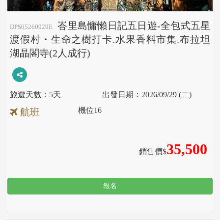
峇里島慵懶日記五日遊-全包式五星
DPS05260929E
渡假村・生命之樹打卡.水果香料市集.布拉坦
湖晶閣寺(2人成行)
5天
2026/09/29 (二)
機位
16
航班
35,500
銷售價$
報名