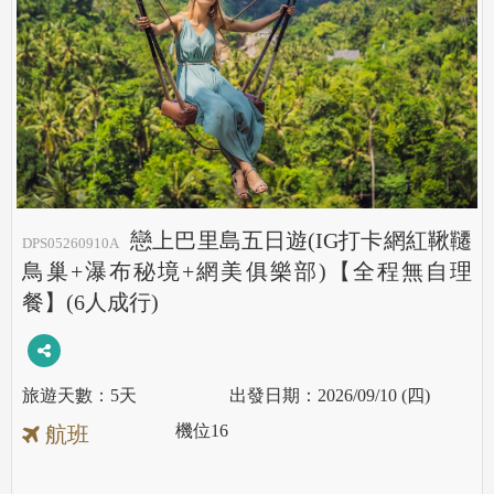
戀上巴里島五日遊(IG打卡網紅鞦韆
DPS05260910A
鳥巢+瀑布秘境+網美俱樂部)【全程無自理
餐】(6人成行)
5天
2026/09/10 (四)
機位
16
航班