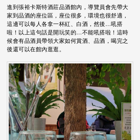
進到張裕卡斯特酒莊品酒館內，導覽員會先帶大
家到品酒的座位區，座位很多，環境也很舒適，
這邊可以每人各拿一杯紅、白酒，然後…吼搭
啦！以上這句話是開玩笑的…不能吼搭啦！這時
候會有品酒員帶領大家如何賞酒、品酒，喝完之
後還可以在館內逛逛。