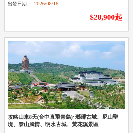
2026/08/18
出發日期：
$28,900起
攻略山東8天(台中直飛青島)~瑯琊古城、尼山聖
境、泰山風情、明水古城、黃花溪景區