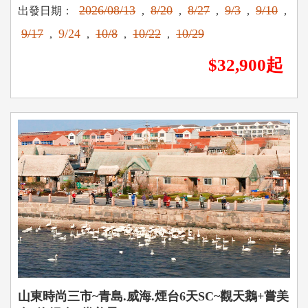
2026/08/13
8/20
8/27
9/3
9/10
出發日期：
,
,
,
,
,
9/17
9/24
10/8
10/22
10/29
,
,
,
,
$32,900起
山東時尚三市~青島.威海.煙台6天SC~觀天鵝+嘗美