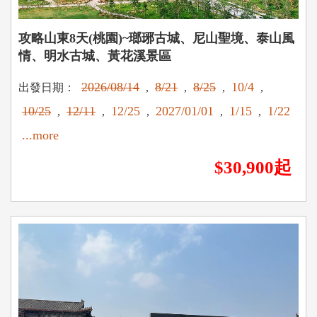
攻略山東8天(桃園)~瑯琊古城、尼山聖境、泰山風
情、明水古城、黃花溪景區
2026/08/14
8/21
8/25
10/4
出發日期：
,
,
,
,
10/25
12/11
12/25
2027/01/01
1/15
1/22
,
,
,
,
,
...more
$30,900起