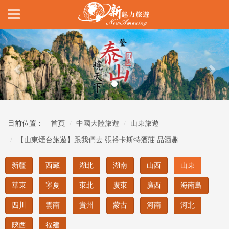
Previous
Nex
目前位置：
首頁
中國大陸旅遊
山東旅遊
【山東煙台旅遊】跟我們去 張裕卡斯特酒莊 品酒趣
新疆
西藏
湖北
湖南
山西
山東
華東
寧夏
東北
廣東
廣西
海南島
四川
雲南
貴州
蒙古
河南
河北
陝西
福建