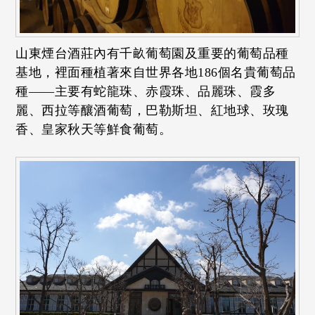
山東煙台酒莊內有千畝葡萄園及重要的葡萄品種
基地，裡面種植著來自世界各地186個名貴葡萄品
種——主要有蛇龍珠、赤霞珠、品麗珠、霞多
麗、西拉等釀酒葡萄，巴勒斯坦、紅地球、玫瑰
香、皇家秋天等鮮食葡萄。