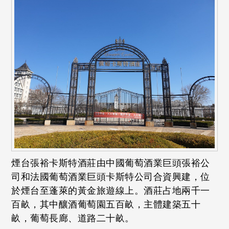
煙台張裕卡斯特酒莊由中國葡萄酒業巨頭張裕公
司和法國葡萄酒業巨頭卡斯特公司合資興建，位
於煙台至蓬萊的黃金旅遊線上。酒莊占地兩千一
百畝，其中釀酒葡萄園五百畝，主體建築五十
畝，葡萄長廊、道路二十畝。