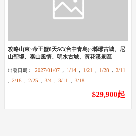
攻略山東~帝王蟹8天SC(台中青島)~瑯琊古城、尼
山聖境、泰山風情、明水古城、黃花溪景區
2027/01/07
1/14
1/21
1/28
2/11
出發日期：
,
,
,
,
2/18
2/25
3/4
3/11
3/18
,
,
,
,
,
$29,900起