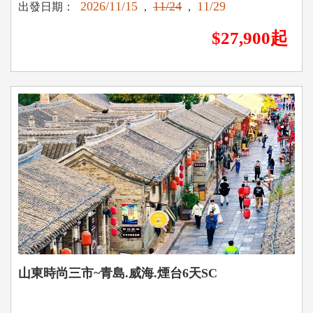
2026/11/15
11/24
11/29
出發日期：
,
,
$27,900起
山東時尚三市~青島.威海.煙台6天SC