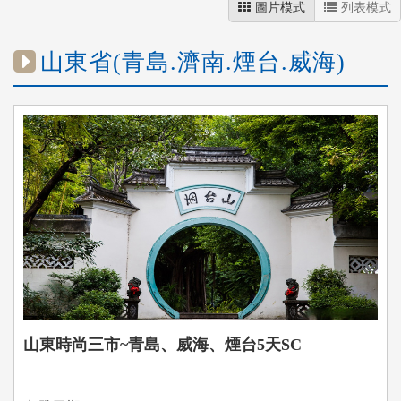
圖片模式
列表模式
山東省(青島.濟南.煙台.威海)
山東時尚三市~青島、威海、煙台5天SC