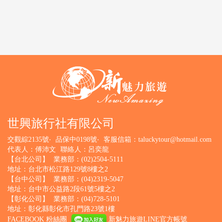
世興旅行社有限公司
交觀綜2135號‧
品保中0198號‧
客服信箱：
taluckytour@hotmail.com
代表人：傅沛文
聯絡人：呂奕龍
【台北公司】
業務部：(02)2504-5111
地址：台北市松江路129號8樓之2
【台中公司】
業務部：(04)2319-5047
地址：台中市公益路2段61號5樓之2
【彰化公司】
業務部：(04)728-5101
地址：彰化縣彰化市孔門路23號1樓
FACEBOOK 粉絲團
新魅力旅遊LINE官方帳號