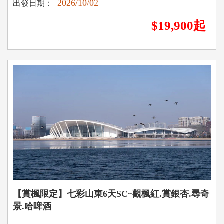
2026/10/02
出發日期：
$19,900起
【賞楓限定】七彩山東6天SC~觀楓紅.賞銀杏.尋奇
景.哈啤酒