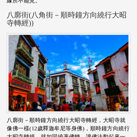
緣所不能見。
八廓街(八角街－順時鐘方向繞行大昭
寺轉經))
八廓街－順時鐘方向繞行大昭寺轉經，大昭寺就
像佛一樣(12歲釋迦牟尼等身佛)，順時鐘方向繞行
大昭寺轉經，就如同繞著佛轉，讓佛法動起來一