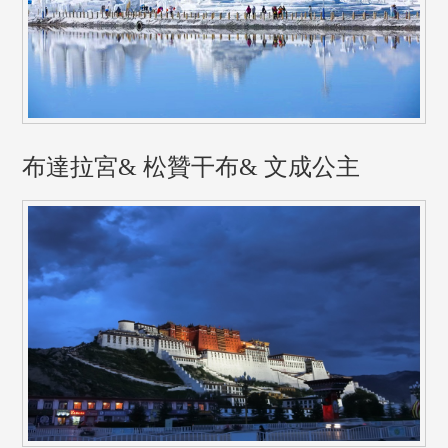
布達拉宮& 松贊干布& 文成公主