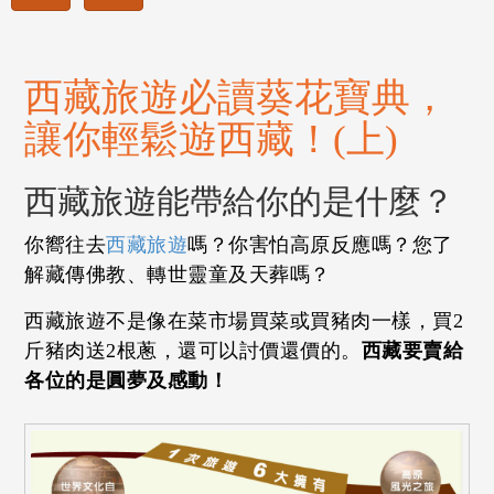
西藏旅遊必讀葵花寶典，
讓你輕鬆遊西藏！(上)
西藏旅遊能帶給你的是什麼？
你嚮往去
西藏旅遊
嗎？你害怕高原反應嗎？您了
解藏傳佛教、轉世靈童及天葬嗎？
西藏旅遊不是像在菜市場買菜或買豬肉一樣，買2
斤豬肉送2根蔥，還可以討價還價的。
西藏要賣給
各位的是圓夢及感動！