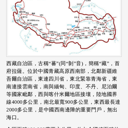
西藏自治區，古稱“蕃”(同“剝”音)，簡稱“藏”，首
府拉薩。位於中國青藏高原西南部，北鄰新疆維
吾爾自治區，東連四川省，東北緊靠青海省，東
南連接雲南省，南與緬甸、印度、不丹、尼泊爾
等國家毗鄰，西與喀什米爾地區接壤，陸地國界
線4000多公里，南北最寬900多公里，東西最長達
2000多公里，是中國西南邊陲的重要門戶，無出
海口。