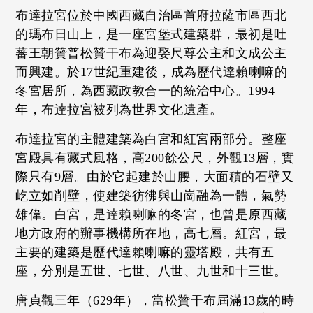
布達拉宮位於中國西藏自治區首府拉薩市區西北
的瑪布日山上，是一座宮堡式建築群，最初是吐
蕃王朝贊普松贊干布為迎娶尺尊公主和文成公主
而興建。於17世紀重建後，成為歷代達賴喇嘛的
冬宮居所，為西藏政教合一的統治中心。1994
年，布達拉宮被列為世界文化遺產。
布達拉宮的主體建築為白宮和紅宮兩部分。整座
宮殿具有藏式風格，高200餘公尺，外觀13層，實
際只有9層。由於它起建於山腰，大面積的石壁又
屹立如削壁，使建築彷彿與山崗融為一體，氣勢
雄偉。白宮，是達賴喇嘛的冬宮，也曾是原西藏
地方政府的辦事機構所在地，高七層。紅宮，最
主要的建築是歷代達賴喇嘛的靈塔殿，共有五
座，分別是五世、七世、八世、九世和十三世。
唐貞觀三年（629年），當松贊干布屆滿13歲的時