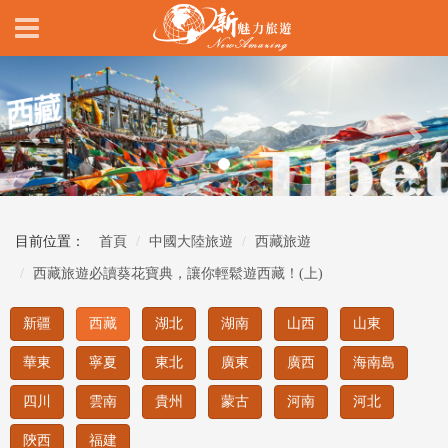
Previous
Nex
目前位置：
首頁
中國大陸旅遊
西藏旅遊
西藏旅遊必讀葵花寶典，讓你輕鬆遊西藏！(上)
新疆
西藏
湖北
湖南
山西
山東
華東
寧夏
東北
廣東
廣西
海南島
四川
雲南
貴州
蒙古
河南
河北
陝西
福建