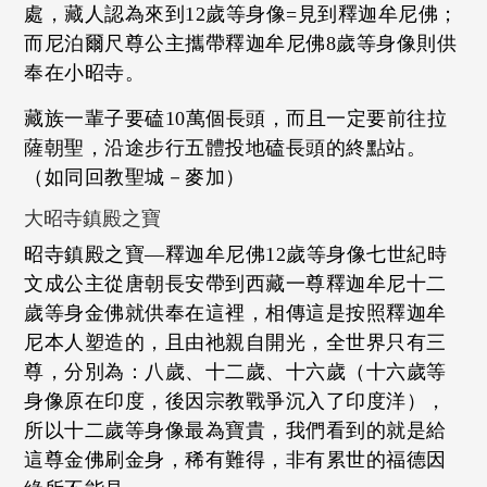
處，藏人認為來到12歲等身像=見到釋迦牟尼佛；
而尼泊爾尺尊公主攜帶釋迦牟尼佛8歲等身像則供
奉在小昭寺。
藏族一輩子要磕10萬個長頭，而且一定要前往拉
薩朝聖，沿途步行五體投地磕長頭的終點站。
（如同回教聖城－麥加）
大昭寺鎮殿之寶
昭寺鎮殿之寶—釋迦牟尼佛12歲等身像七世紀時
文成公主從唐朝長安帶到西藏一尊釋迦牟尼十二
歲等身金佛就供奉在這裡，相傳這是按照釋迦牟
尼本人塑造的，且由祂親自開光，全世界只有三
尊，分別為：八歲、十二歲、十六歲（十六歲等
身像原在印度，後因宗教戰爭沉入了印度洋），
所以十二歲等身像最為寶貴，我們看到的就是給
這尊金佛刷金身，稀有難得，非有累世的福德因