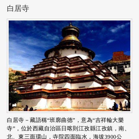
白居寺
白居寺－藏語稱“班廓曲德”，意為“吉祥輪大樂
寺”，位於西藏自治區日喀則江孜縣江孜鎮，南、
北、東三面環山，寺院四面臨水，海拔3900公