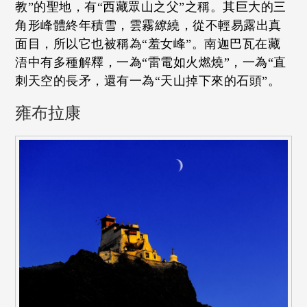
教”的聖地，有“西藏眾山之父”之稱。其巨大的三
角形峰體終年積雪，雲霧繚繞，從不輕易露出真
面目，所以它也被稱為“羞女峰”。南迦巴瓦在藏
浯中有多種解釋，一為“雷電如火燃燒”，一為“直
刺天空的長矛，還有一為“天山掉下來的石頭”。
雍布拉康