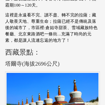
霜期100～120天。
這裡是永遠看不完、讀不盡、轉不完的拉薩；藏
人敬畏天地、尊重生命；拉薩已經不是傳統及落
後的城市了，市區裡:倉姑寺甜茶、雪域藏族特色
餐廳、北京東路酒吧一條街...充滿了時尚的元
素，都是讓人流連忘返的地方了！
西藏景點：
塔爾寺(海拔2696公尺)