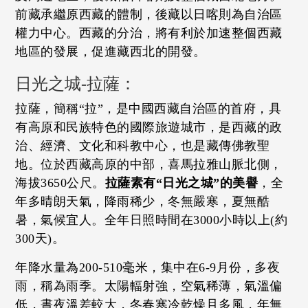
前藏承繼原西藏的體制，後藏以日喀則為自治區
權力中心。西藏的分治，將有利於加速整個西藏
地區的發展，促進藏西北的開發。
日光之城-拉薩：
拉薩，簡稱“拉”，是中國西藏自治區的首府，具
有高原和民族特色的國際旅遊城市，是西藏的政
治、經濟、文化和科教中心，也是藏傳佛教聖
地。位於西藏高原的中部，喜馬拉雅山脈北側，
海拔3650公尺。
拉薩素有“日光之城”的美譽
，全
年多晴朗天氣，降雨稀少，冬無嚴寒，夏無酷
暑，氣候宜人。全年日照時間在3000小時以上(約
300天)。
年降水量為200-510毫米，集中在6-9月份，多夜
雨，稱為雨季。太陽輻射強，空氣稀薄，氣溫偏
低，晝夜溫差較大，冬春寒冷乾燥且多風，年無