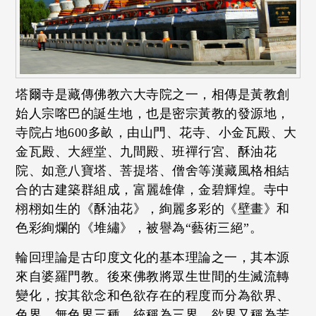
塔爾寺是藏傳佛教六大寺院之一，相傳是黃教創
始人宗喀巴的誕生地，也是密宗黃教的發源地，
寺院占地600多畝，由山門、花寺、小金瓦殿、大
金瓦殿、大經堂、九間殿、班禪行宮、酥油花
院、如意八寶塔、菩提塔、僧舍等漢藏風格相結
合的古建築群組成，富麗雄偉，金碧輝煌。寺中
栩栩如生的《酥油花》，絢麗多彩的《壁畫》和
色彩絢爛的《堆繡》，被譽為“藝術三絕”。
輪回理論是古印度文化的基本理論之一，其本源
來自婆羅門教。後來佛教將眾生世間的生滅流轉
變化，按其欲念和色欲存在的程度而分為欲界、
色界、無色界三種，統稱為三界。欲界又稱為苦