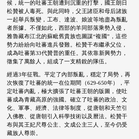
候，統一的吐蕃王朝遭到沉重的打擊，國王朗日
松贊被人毒死。與此同時，父王諸臣和母后諸族
一起舉兵叛變，工布、達波、娘波等地盡為叛亂
者所據。不僅如此，西部的羊同部落乘勢入侵，
雅魯藏布江北的蘇毗舊貴族也圖謀“複國”，這些
勢力紛紛向吐蕃進兵發難。松贊干布繼承父位，
成為吐蕃第33代贊普的重任。其依靠新興勢力，
徵集了萬餘人，組成了一支精銳的隊伍。
經過3年征戰。平定了內部叛亂，穩定了局勢，再
次恢復了吐蕃的統一在位期間（629-650年），平
定吐蕃內亂，極大擴張了吐蕃王朝的版圖，使吐
蕃成為青藏高原的強國。確立了吐蕃的政治、文
化、軍事、經濟、法律等制度，從唐朝和天竺引
入佛教、從唐朝引入科學技術以及曆法。松贊干
布與其王妃尺尊公主、文成公主三人，至今仍受
藏族人尊崇。