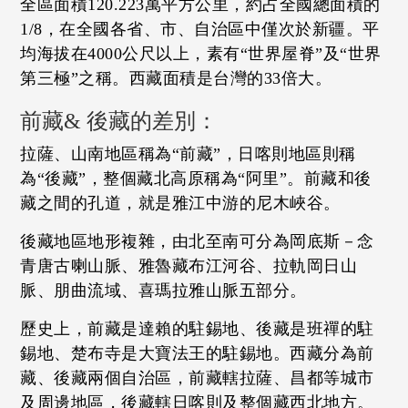
全區面積120.223萬平方公里，約占全國總面積的
1/8，在全國各省、市、自治區中僅次於新疆。平
均海拔在4000公尺以上，素有“世界屋脊”及“世界
第三極”之稱。西藏面積是台灣的33倍大。
前藏& 後藏的差別：
拉薩、山南地區稱為“前藏”，日喀則地區則稱
為“後藏”，整個藏北高原稱為“阿里”。前藏和後
藏之間的孔道，就是雅江中游的尼木峽谷。
後藏地區地形複雜，由北至南可分為岡底斯－念
青唐古喇山脈、雅魯藏布江河谷、拉軌岡日山
脈、朋曲流域、喜瑪拉雅山脈五部分。
歷史上，前藏是達賴的駐錫地、後藏是班禪的駐
錫地、楚布寺是大寶法王的駐錫地。西藏分為前
藏、後藏兩個自治區，前藏轄拉薩、昌都等城市
及周邊地區，後藏轄日喀則及整個藏西北地方。