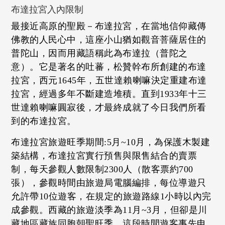
布達拉宮入內限制
最接近高原的聖殿－布達拉宮，在當地信仰藏傳
佛教的人民心中，這座小山猶如觀音菩薩居住的
普陀山，因而用藏語稱此為布達拉（普陀之
意）。它是著名的吐蕃，松贊幹布所創建的布達
拉宮，西元1645年，五世達賴喇嘛決定重建布達
拉宮，經過多年不斷建造堆積。直到1933年十三
世達賴喇嘛圓寂後，才最終成就了今日我們所看
到的布達拉宮。
布達拉宮旅遊旺季期間:5月~10月，為保護木製建
築結構，布達拉宮實行預售與限售結合的賣票
制，每天參觀人數限制2300人（散客票約700
張），參觀時間由旅遊局電腦編排，每位導遊只
允許帶10位遊客，在規定的旅遊路線1小時以內完
成參觀。西藏的旅遊淡季為11月~3月，但卻是川
藏地區藏族同胞朝聖旺季，這段時間遊客事先申