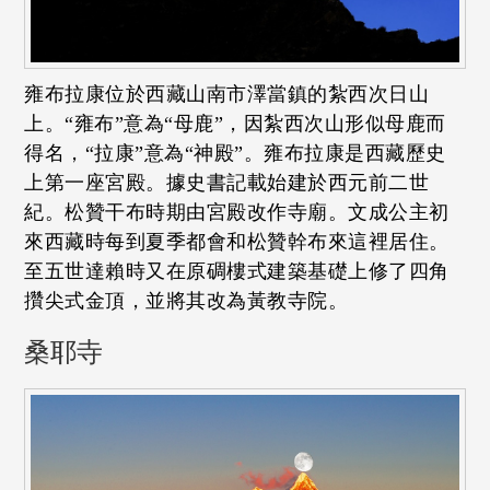
雍布拉康位於西藏山南市澤當鎮的紮西次日山
上。“雍布”意為“母鹿”，因紮西次山形似母鹿而
得名，“拉康”意為“神殿”。雍布拉康是西藏歷史
上第一座宮殿。據史書記載始建於西元前二世
紀。松贊干布時期由宮殿改作寺廟。文成公主初
來西藏時每到夏季都會和松贊幹布來這裡居住。
至五世達賴時又在原碉樓式建築基礎上修了四角
攢尖式金頂，並將其改為黃教寺院。
桑耶寺