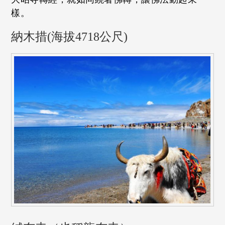
樣。
納木措(海拔4718公尺)