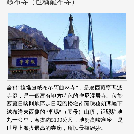
絨布寺（也稱龍布寺）
全稱“拉堆查絨布冬阿曲林寺”，是屬西藏寧瑪派
寺廟，是一個富有地方特色的僧尼混居寺。位於
西藏日喀則地區定日縣巴松鄉南面珠穆朗瑪峰下
絨布溝東西側的“卓瑪”（度母）山頂，距縣駐地
九十公里，海拔約5100公尺，地勢高峻寒冷，是
世界上海拔最高的寺廟，所以景觀絕妙。