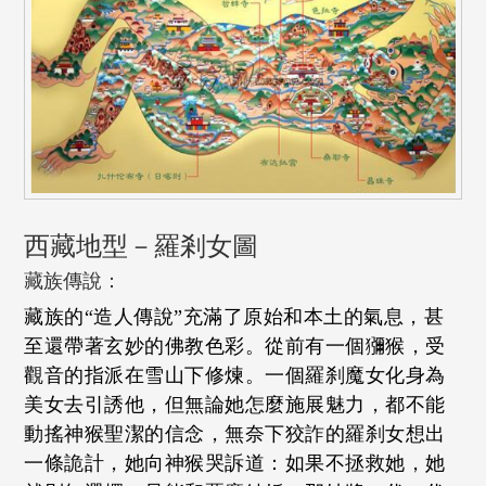
西藏地型－羅剎女圖
藏族傳說：
藏族的“造人傳說”充滿了原始和本土的氣息，甚
至還帶著玄妙的佛教色彩。從前有一個獼猴，受
觀音的指派在雪山下修煉。一個羅刹魔女化身為
美女去引誘他，但無論她怎麼施展魅力，都不能
動搖神猴聖潔的信念，無奈下狡詐的羅刹女想出
一條詭計，她向神猴哭訴道：如果不拯救她，她