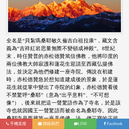
全名是“貝紮瑪桑耶敏久倫吉白祖拉康”，藏文含
義為“吉祥紅岩思量無際不變頓成神殿”。8世紀
末，時任贊普的赤松德贊篤信佛教，他將印度的
兩位佛教大師寂護和蓮花生迎請至西藏弘揚佛
法，並決定為他們修建一座寺院。傳說在初建
時，赤松德贊急於想知道建成後的景象，於是蓮
花生就從掌中變出了寺院的幻象，赤松德贊看後
不禁驚呼“桑耶”（意為“出乎意料”、“不可想
像”），後來就把這一聲驚語作為了寺名，於是該
寺也就因國王一聲驚語而被命名為桑耶寺。因此
桑耶寺是西藏第一座具備佛、法、僧三寶的正規
手機直撥
聯絡我們
LINE
Facebook
寺院，在藏傳佛教界擁有崇高的地位。