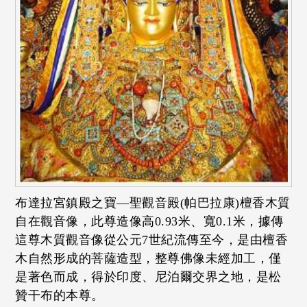
布達拉宮鎮殿之寶—聖觀音殿(帕巴拉康)檀香木質
自在觀音像，此尊造像高0.93米、寬0.1米，據傳
這尊木質觀音像從公元7世紀流傳至今，是由檀香
木自然形成的菩薩造型，整尊佛像未經加工，僅
是著色而成，得於印度、尼泊爾交界之地，是松
贊干布的本尊。