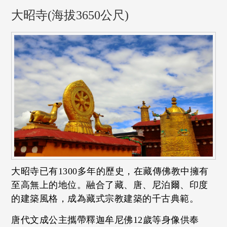
大昭寺(海拔3650公尺)
大昭寺已有1300多年的歷史，在藏傳佛教中擁有
至高無上的地位。融合了藏、唐、尼泊爾、印度
的建築風格，成為藏式宗教建築的千古典範。
唐代文成公主攜帶釋迦牟尼佛12歲等身像供奉