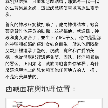
就別無選擇，只能和惡魔結婚，那她將一代一代
的生育男魔女妖，這些妖魔將使雪域高原生靈塗
炭。
善良的神猴終於被打動了，他向神佛請求，觀音
菩薩贊許他善良的動機，並祝福他。就這樣，神
猴和魔女結合了，並生下了6個子女。他們是聖潔
的神猴和妖媚的羅刹女結合而生，所以他們既從
父親那裡繼承了堅韌、虔誠、寬容和仁愛的美
德，也從母親那裡遺傳貪婪、固執、輕浮和暴躁
的惡習。正因如此，藏族同胞會向你解釋，為什
麼這塊聖地上的兒女和其他任何地方的人一樣，
不是完美無缺的。
西藏面積與地理位置：