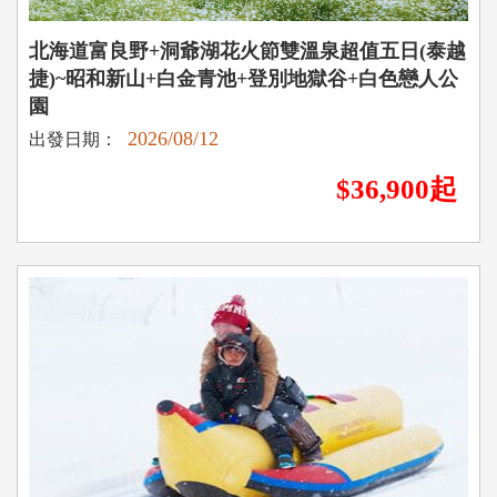
北海道富良野+洞爺湖花火節雙溫泉超值五日(泰越
捷)~昭和新山+白金青池+登別地獄谷+白色戀人公
園
2026/08/12
出發日期：
$36,900起