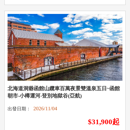
北海道洞爺函館山纜車百萬夜景雙溫泉五日~函館
朝市‧小樽運河‧登別地獄谷(亞航)
2026/11/04
出發日期：
$31,900起