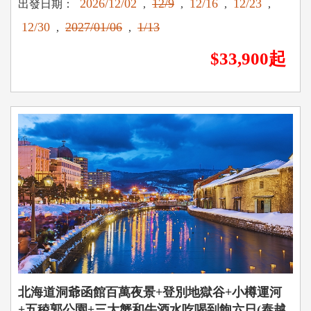
2026/12/02
12/9
12/16
12/23
出發日期：
,
,
,
,
12/30
2027/01/06
1/13
,
,
$33,900起
北海道洞爺函館百萬夜景+登別地獄谷+小樽運河
+五稜郭公園+三大蟹和牛酒水吃喝到飽六日(泰越