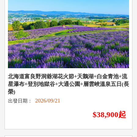
北海道富良野洞爺湖花火節+天鵝湖+白金青池+流
星瀑布+登別地獄谷+大通公園+層雲峽溫泉五日(長
榮)
2026/09/21
出發日期：
$38,900起