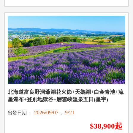
北海道富良野洞爺湖花火節+天鵝湖+白金青池+流
星瀑布+登別地獄谷+層雲峽溫泉五日(星宇)
2026/09/07
9/21
出發日期：
,
$38,900起