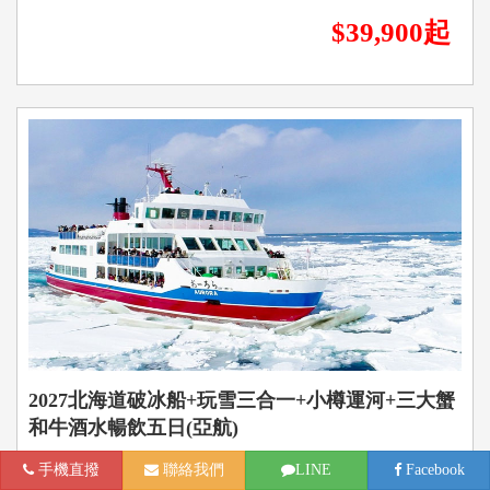
$39,900起
2027北海道破冰船+玩雪三合一+小樽運河+三大蟹
和牛酒水暢飲五日(亞航)
手機直撥
聯絡我們
LINE
Facebook
2027/01/20
1/27
2/3
2/10
2/17
出發日期：
,
,
,
,
,