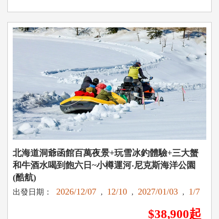
北海道洞爺函館百萬夜景+玩雪冰釣體驗+三大蟹
和牛酒水喝到飽六日~小樽運河‧尼克斯海洋公園
(酷航)
2026/12/07
12/10
2027/01/03
1/7
出發日期：
,
,
,
$38,900起