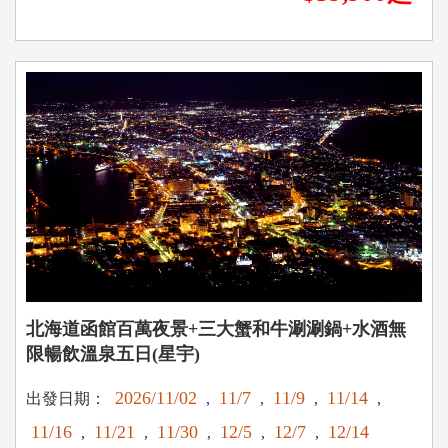
北海道函館百萬夜景+三大蟹和牛涮涮鍋+水酒無
限暢飲溫泉五日(星宇)
2026/11/02
11/7
11/9
11/14
出發日期：
,
,
,
,
11/16
11/21
11/30
12/5
12/7
12/14
,
,
,
,
,