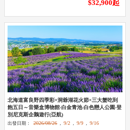
$32,900起
北海道富良野四季彩×洞爺湖花火節×三大蟹吃到
飽五日～音樂盒博物館‧白金青池‧白色戀人公園‧登
別尼克斯企鵝遊行(亞航)
2026/08/26
9/2
9/9
9/16
出發日期：
,
,
,