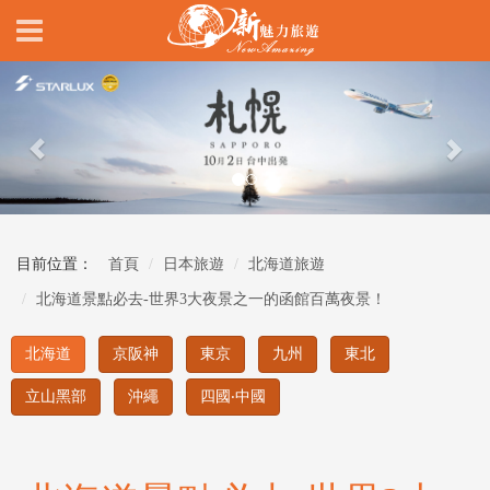
Previous
Nex
目前位置：
首頁
日本旅遊
北海道旅遊
北海道景點必去-世界3大夜景之一的函館百萬夜景！
北海道
京阪神
東京
九州
東北
立山黑部
沖繩
四國‧中國