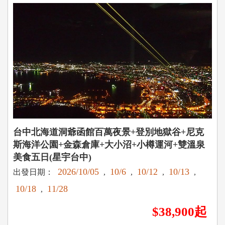
台中北海道洞爺函館百萬夜景+登別地獄谷+尼克
斯海洋公園+金森倉庫+大小沼+小樽運河+雙溫泉
美食五日(星宇台中)
2026/10/05
10/6
10/12
10/13
出發日期：
,
,
,
,
10/18
11/28
,
$38,900起