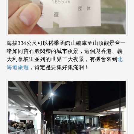
海拔334公尺可以搭乘函館山纜車至山頂觀景台一
睹如同寶石般閃爍的城市夜景，這個與香港、義
大利拿坡里並列的世界三大夜景，有機會來到
北
海道旅遊
，肯定是要集好集滿啊！