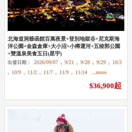
北海道洞爺函館百萬夜景+登別地獄谷+尼克斯海
洋公園+金森倉庫+大小沼+小樽運河+五稜郭公園
+雙溫泉美食五日(星宇)
2026/09/07
9/21
9/28
9/29
10/3
出發日期：
,
,
,
,
10/9
11/2
11/7
11/9
11/14
...more
,
,
,
,
,
$36,900起