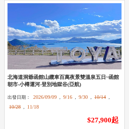
北海道洞爺函館山纜車百萬夜景雙溫泉五日~函館
朝市‧小樽運河‧登別地獄谷(亞航)
2026/09/09
9/16
9/30
10/14
出發日期：
,
,
,
,
10/28
11/18
,
$27,900起