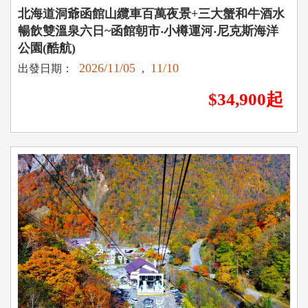
北海道洞爺函館山纜車百萬夜景+三大蟹和牛酒水
暢飲雙溫泉六日~函館朝市‧小樽運河‧尼克斯海洋
公園(酷航)
2026/11/05
11/10
出發日期：
,
$34,900起