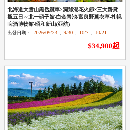
北海道大雪山黑岳纜車×洞爺湖花火節×三大蟹賞
楓五日～北一硝子館‧白金青池‧富良野薰衣草‧札幌
啤酒博物館‧昭和新山(亞航)
2026/09/23
9/30
10/7
10/21
出發日期：
,
,
,
$34,900起