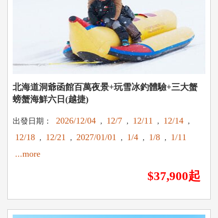
北海道洞爺函館百萬夜景+玩雪冰釣體驗+三大蟹
螃蟹海鮮六日(越捷)
2026/12/04
12/7
12/11
12/14
出發日期：
,
,
,
,
12/18
12/21
2027/01/01
1/4
1/8
1/11
,
,
,
,
,
...more
$37,900起