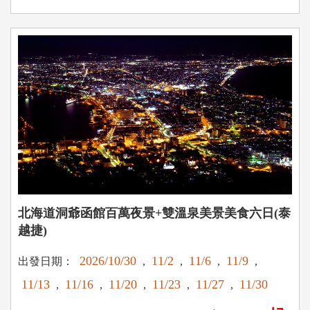
北海道洞爺函館百萬夜景+雙溫泉美景美食六日(泰
越捷)
2026/10/30
11/2
11/6
11/9
出發日期：
,
,
,
,
11/13
11/16
11/20
11/23
11/27
11/30
,
,
,
,
,