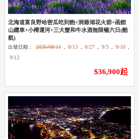
北海道富良野哈密瓜吃到飽+洞爺湖花火節+函館
山纜車+小樽運河+三大蟹和牛水酒無限暢六日(酷
航)
2026/08/11
8/13
8/27
9/3
9/10
出發日期：
,
,
,
,
,
9/12
$36,900起