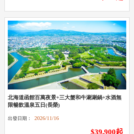
北海道函館百萬夜景+三大蟹和牛涮涮鍋+水酒無
限暢飲溫泉五日(長榮)
2026/11/16
出發日期：
$39,900起