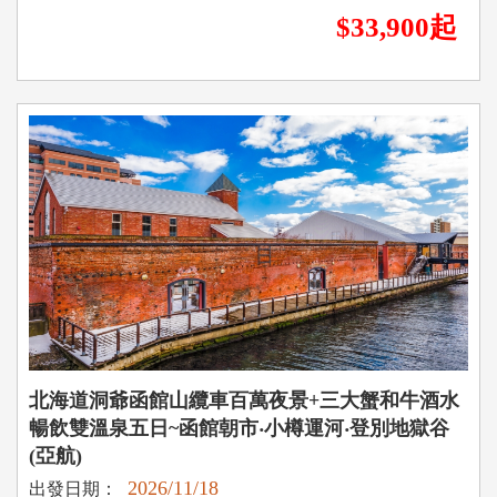
$33,900起
北海道洞爺函館山纜車百萬夜景+三大蟹和牛酒水
暢飲雙溫泉五日~函館朝市‧小樽運河‧登別地獄谷
(亞航)
2026/11/18
出發日期：