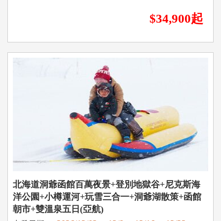
$34,900起
北海道洞爺函館百萬夜景+登別地獄谷+尼克斯海
洋公園+小樽運河+玩雪三合一+洞爺湖散策+函館
朝市+雙溫泉五日(亞航)