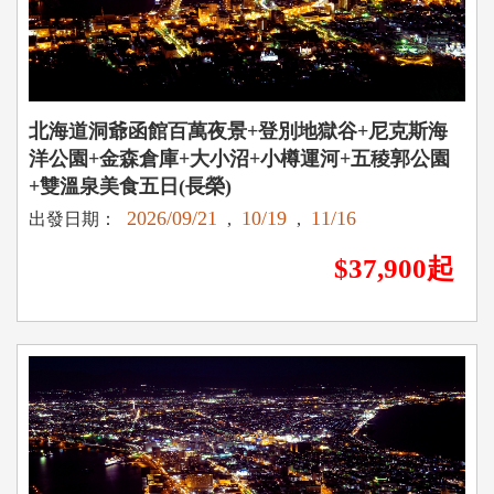
北海道洞爺函館百萬夜景+登別地獄谷+尼克斯海
洋公園+金森倉庫+大小沼+小樽運河+五稜郭公園
+雙溫泉美食五日(長榮)
2026/09/21
10/19
11/16
出發日期：
,
,
$37,900起