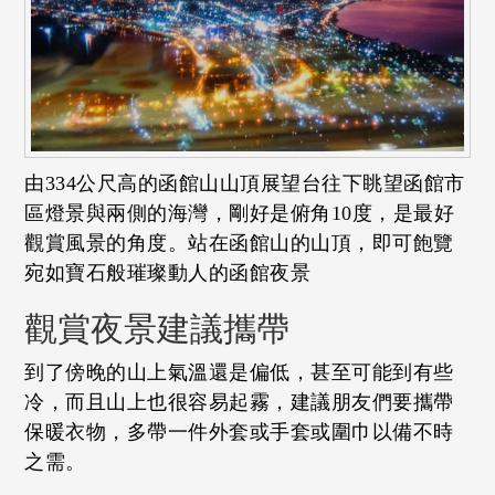
由334公尺高的函館山山頂展望台往下眺望函館市
區燈景與兩側的海灣，剛好是俯角10度，是最好
觀賞風景的角度。站在函館山的山頂，即可飽覽
宛如寶石般璀璨動人的函館夜景
觀賞夜景建議攜帶
到了傍晚的山上氣溫還是偏低，甚至可能到有些
冷，而且山上也很容易起霧，建議朋友們要攜帶
保暖衣物，多帶一件外套或手套或圍巾以備不時
之需。