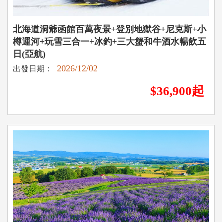
北海道洞爺函館百萬夜景+登別地獄谷+尼克斯+小
樽運河+玩雪三合一+冰釣+三大蟹和牛酒水暢飲五
日(亞航)
2026/12/02
出發日期：
$36,900起