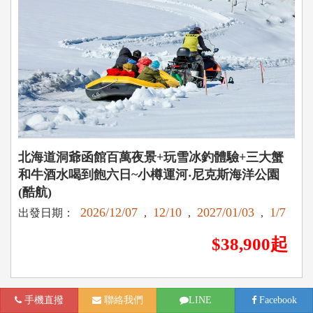
北海道洞爺函館百萬夜景+玩雪冰釣體驗+三大蟹
和牛酒水喝到飽六日~小樽運河‧尼克斯海洋公園
(酷航)
2026/12/07
12/10
2027/01/03
1/7
出發日期：
,
,
,
$38,900起
手機直撥
聯絡我們
LINE
Facebook