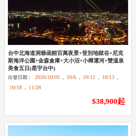
台中北海道洞爺函館百萬夜景+登別地獄谷+尼克
斯海洋公園+金森倉庫+大小沼+小樽運河+雙溫泉
美食五日(星宇台中)
2026/10/05
10/6
10/12
10/13
出發日期：
,
,
,
,
10/18
11/28
,
$38,900起