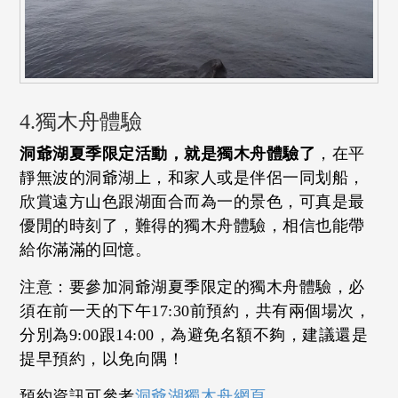
4.獨木舟體驗
洞爺湖夏季限定活動，就是獨木舟體驗了
，在平
靜無波的洞爺湖上，和家人或是伴侶一同划船，
欣賞遠方山色跟湖面合而為一的景色，可真是最
優閒的時刻了，難得的獨木舟體驗，相信也能帶
給你滿滿的回憶。
注意：要參加洞爺湖夏季限定的獨木舟體驗，必
須在前一天的下午17:30前預約，共有兩個場次，
分別為9:00跟14:00，為避免名額不夠，建議還是
提早預約，以免向隅！
預約資訊可參考
洞爺湖獨木舟網頁