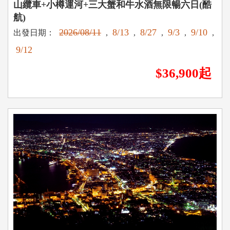
山纜車+小樽運河+三大蟹和牛水酒無限暢六日(酷
航)
2026/08/11
8/13
8/27
9/3
9/10
出發日期：
,
,
,
,
,
9/12
$36,900起