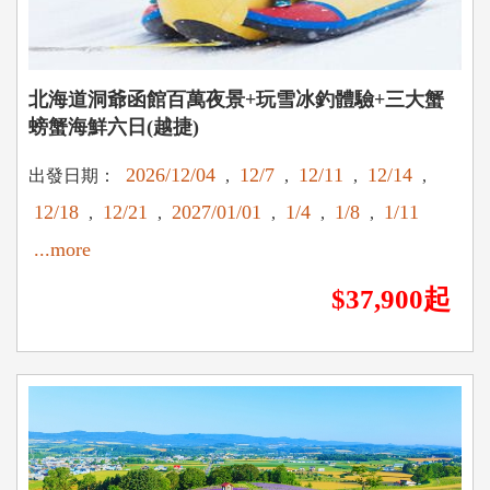
北海道洞爺函館百萬夜景+玩雪冰釣體驗+三大蟹
螃蟹海鮮六日(越捷)
2026/12/04
12/7
12/11
12/14
出發日期：
,
,
,
,
12/18
12/21
2027/01/01
1/4
1/8
1/11
,
,
,
,
,
...more
$37,900起