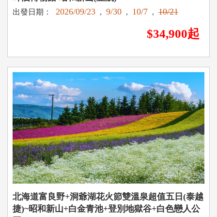
2026/09/23
9/30
10/7
10/21
出發日期：
,
,
,
$34,900起
北海道富良野+洞爺湖花火節雙溫泉超值五日(泰越
捷)~昭和新山+白金青池+登別地獄谷+白色戀人公