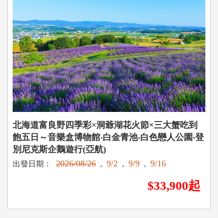
北海道富良野四季彩×洞爺湖花火節×三大蟹吃到
飽五日～音樂盒博物館‧白金青池‧白色戀人公園‧登
別尼克斯企鵝遊行(亞航)
2026/08/26
9/2
9/9
9/16
出發日期：
,
,
,
$33,900起