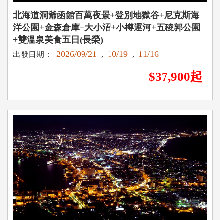
北海道洞爺函館百萬夜景+登別地獄谷+尼克斯海
洋公園+金森倉庫+大小沼+小樽運河+五稜郭公園
+雙溫泉美食五日(長榮)
2026/09/21
10/19
11/16
出發日期：
,
,
$37,900起