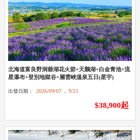
北海道富良野洞爺湖花火節+天鵝湖+白金青池+流
星瀑布+登別地獄谷+層雲峽溫泉五日(星宇)
2026/09/07
9/21
出發日期：
,
$38,900起