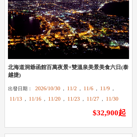
北海道洞爺函館百萬夜景+雙溫泉美景美食六日(泰
越捷)
2026/10/30
11/2
11/6
11/9
出發日期：
,
,
,
,
11/13
11/16
11/20
11/23
11/27
11/30
,
,
,
,
,
$32,900起