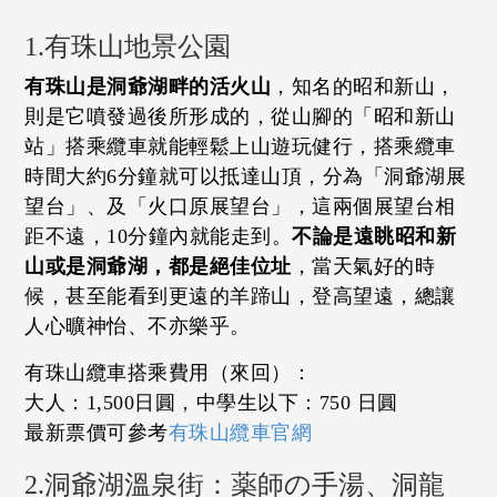
1.有珠山地景公園
有珠山是洞爺湖畔的活火山
，知名的昭和新山，
則是它噴發過後所形成的，從山腳的「昭和新山
站」搭乘纜車就能輕鬆上山遊玩健行，搭乘纜車
時間大約6分鐘就可以抵達山頂，分為「洞爺湖展
望台」、及「火口原展望台」，這兩個展望台相
距不遠，10分鐘內就能走到。
不論是遠眺昭和新
山或是洞爺湖，都是絕佳位址
，當天氣好的時
候，甚至能看到更遠的羊蹄山，登高望遠，總讓
人心曠神怡、不亦樂乎。
有珠山纜車搭乘費用（來回）：
大人：1,500日圓，中學生以下：750 日圓
最新票價可參考
有珠山纜車官網
2.洞爺湖溫泉街：薬師の手湯、洞龍