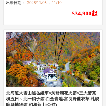
2026/11/05
11/10
出發日期：
,
$34,900起
北海道大雪山黑岳纜車×洞爺湖花火節×三大蟹賞
楓五日～北一硝子館‧白金青池‧富良野薰衣草‧札幌
啤酒博物館‧昭和新山(亞航)