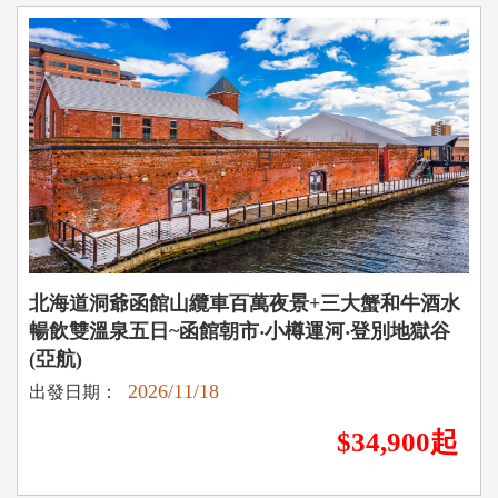
北海道洞爺函館山纜車百萬夜景+三大蟹和牛酒水
暢飲雙溫泉五日~函館朝市‧小樽運河‧登別地獄谷
(亞航)
2026/11/18
出發日期：
$34,900起