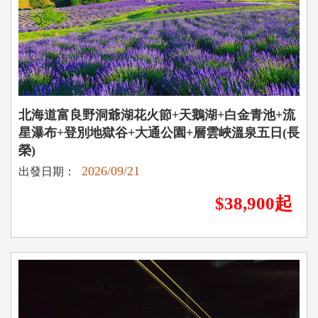
北海道富良野洞爺湖花火節+天鵝湖+白金青池+流
星瀑布+登別地獄谷+大通公園+層雲峽溫泉五日(長
榮)
2026/09/21
出發日期：
$38,900起