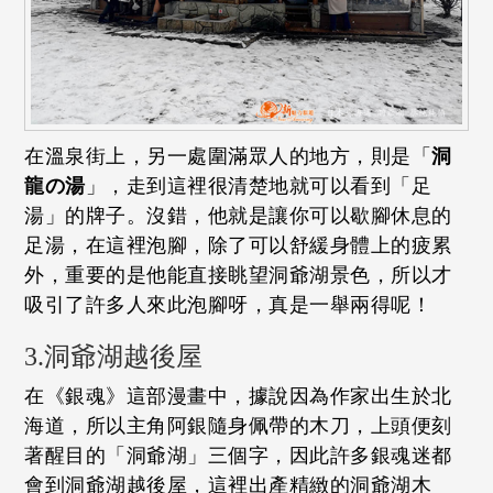
在溫泉街上，另一處圍滿眾人的地方，則是「
洞
龍の湯
」，走到這裡很清楚地就可以看到「足
湯」的牌子。沒錯，他就是讓你可以歇腳休息的
足湯，在這裡泡腳，除了可以舒緩身體上的疲累
外，重要的是他能直接眺望洞爺湖景色，所以才
吸引了許多人來此泡腳呀，真是一舉兩得呢！
3.洞爺湖越後屋
在《銀魂》這部漫畫中，據說因為作家出生於北
海道，所以主角阿銀隨身佩帶的木刀，上頭便刻
著醒目的「洞爺湖」三個字，因此許多銀魂迷都
會到洞爺湖越後屋，這裡出產精緻的洞爺湖木