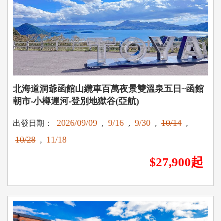
北海道洞爺函館山纜車百萬夜景雙溫泉五日~函館
朝市‧小樽運河‧登別地獄谷(亞航)
2026/09/09
9/16
9/30
10/14
出發日期：
,
,
,
,
10/28
11/18
,
$27,900起