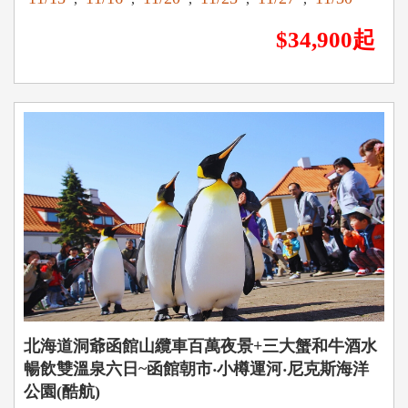
$34,900起
北海道洞爺函館山纜車百萬夜景+三大蟹和牛酒水
暢飲雙溫泉六日~函館朝市‧小樽運河‧尼克斯海洋
公園(酷航)