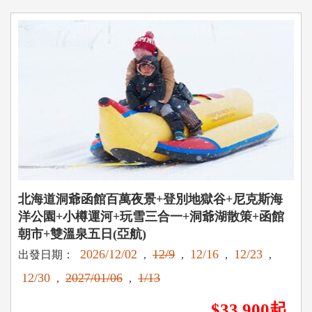
北海道洞爺函館百萬夜景+登別地獄谷+尼克斯海
洋公園+小樽運河+玩雪三合一+洞爺湖散策+函館
朝市+雙溫泉五日(亞航)
2026/12/02
12/9
12/16
12/23
出發日期：
,
,
,
,
12/30
2027/01/06
1/13
,
,
$33,900起