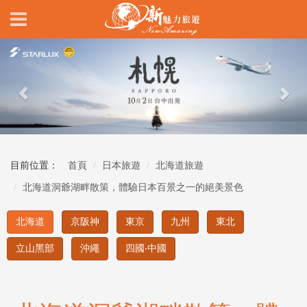
Previous
Nex
目前位置：
首頁
日本旅遊
北海道旅遊
北海道洞爺湖畔散策，體驗日本百景之一的絕美景色
北海道
京阪神
東京
九州
東北
立山黑部
沖繩
四國‧中國