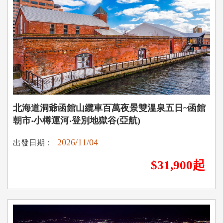
北海道洞爺函館山纜車百萬夜景雙溫泉五日~函館
朝市‧小樽運河‧登別地獄谷(亞航)
2026/11/04
出發日期：
$31,900起