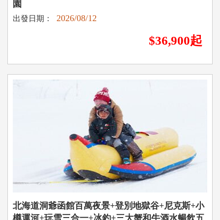
園
2026/08/12
出發日期：
$36,900起
北海道洞爺函館百萬夜景+登別地獄谷+尼克斯+小
樽運河+玩雪三合一+冰釣+三大蟹和牛酒水暢飲五