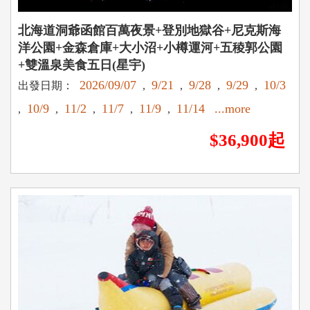
北海道洞爺函館百萬夜景+登別地獄谷+尼克斯海
洋公園+金森倉庫+大小沼+小樽運河+五稜郭公園
+雙溫泉美食五日(星宇)
2026/09/07
9/21
9/28
9/29
10/3
出發日期：
,
,
,
,
10/9
11/2
11/7
11/9
11/14
...more
,
,
,
,
,
$36,900起