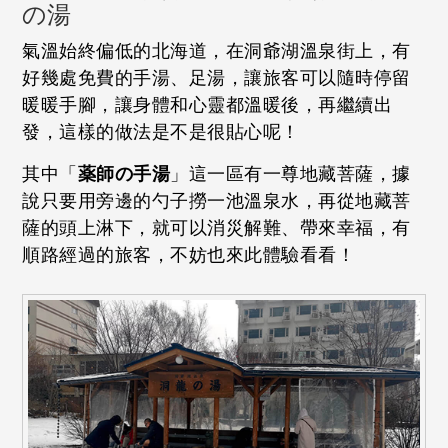
の湯
氣溫始終偏低的北海道，在洞爺湖溫泉街上，有
好幾處免費的手湯、足湯，讓旅客可以隨時停留
暖暖手腳，讓身體和心靈都溫暖後，再繼續出
發，這樣的做法是不是很貼心呢！
其中「
薬師の手湯
」這一區有一尊地藏菩薩，據
說只要用旁邊的勺子撈一池溫泉水，再從地藏菩
薩的頭上淋下，就可以消災解難、帶來幸福，有
順路經過的旅客，不妨也來此體驗看看！