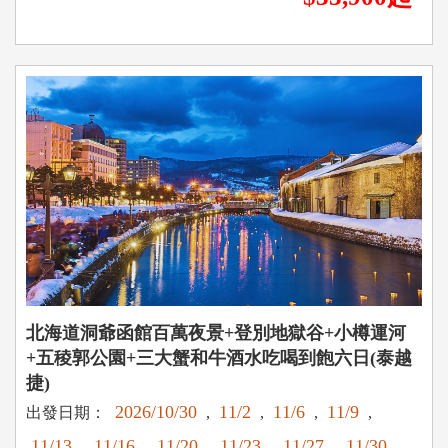
北海道洞爺函館百萬夜景+登別地獄谷+小樽運河
+五稜郭公園+三大蟹和牛酒水吃喝到飽六日(泰越
捷)
2026/10/30
11/2
11/6
11/9
出發日期：
,
,
,
,
11/13
11/16
11/20
11/23
11/27
11/30
,
,
,
,
,